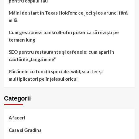
pentru copilul tau
Mâini de start în Texas Hold’em: ce joci și ce arunci fără
milă
Cum gestionezi bankroll-ul în poker ca să reziști pe
termen lung
SEO pentru restaurante și cafenele: cum apari în
căutările „lângă mine”
Păcănele cu funcții speciale: wild, scatter și
multiplicatori pe înțelesul oricui
Categorii
Afaceri
Casa si Gradina