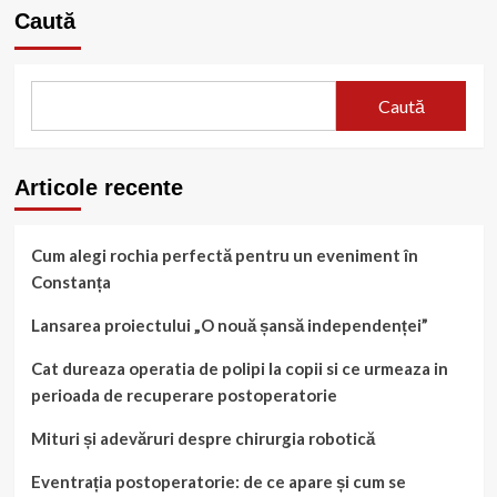
simptome
Caută
și
tratament.
Caută
Articole recente
Cum alegi rochia perfectă pentru un eveniment în
Constanța
Lansarea proiectului „O nouă șansă independenței”
Cat dureaza operatia de polipi la copii si ce urmeaza in
perioada de recuperare postoperatorie
Mituri și adevăruri despre chirurgia robotică
Eventrația postoperatorie: de ce apare și cum se