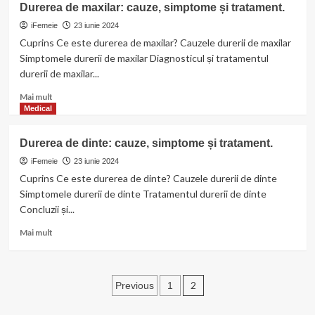
Durerea de maxilar: cauze, simptome și tratament.
de
calcaie:
iFemeie
23 iunie 2024
cauze,
Cuprins Ce este durerea de maxilar? Cauzele durerii de maxilar
simptome
Simptomele durerii de maxilar Diagnosticul și tratamentul
și
durerii de maxilar...
tratament.
Read
Mai mult
more
Medical
about
Durerea
Durerea de dinte: cauze, simptome și tratament.
de
maxilar:
iFemeie
23 iunie 2024
cauze,
Cuprins Ce este durerea de dinte? Cauzele durerii de dinte
simptome
Simptomele durerii de dinte Tratamentul durerii de dinte
și
Concluzii și...
tratament.
Read
Mai mult
more
about
Durerea
Paginație
de
2
Previous
1
dinte:
articole
cauze,