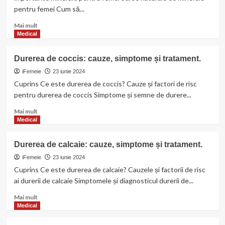
pentru femei Cum să...
Read
Mai mult
more
Medical
about
Minerale
Durerea de coccis: cauze, simptome și tratament.
esențiale
pentru
iFemeie
23 iunie 2024
sănătatea
Cuprins Ce este durerea de coccis? Cauze și factori de risc
femeilor
pentru durerea de coccis Simptome și semne de durere...
Read
Mai mult
more
Medical
about
Durerea
Durerea de calcaie: cauze, simptome și tratament.
de
coccis:
iFemeie
23 iunie 2024
cauze,
Cuprins Ce este durerea de calcaie? Cauzele și factorii de risc
simptome
ai durerii de calcaie Simptomele și diagnosticul durerii de...
și
tratament.
Read
Mai mult
more
Medical
about
Durerea