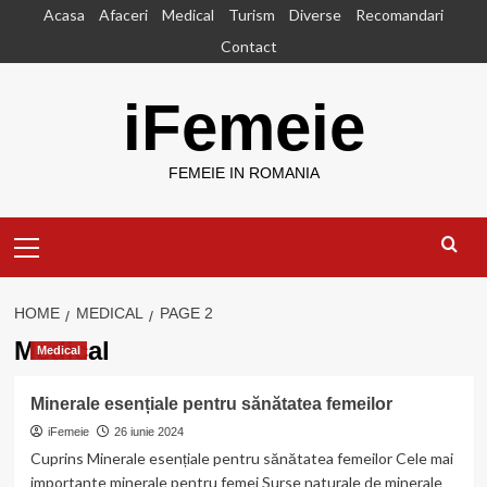
Skip
Acasa
Afaceri
Medical
Turism
Diverse
Recomandari
to
Contact
content
iFemeie
FEMEIE IN ROMANIA
Primary
Menu
HOME
MEDICAL
PAGE 2
Medical
Medical
Minerale esențiale pentru sănătatea femeilor
iFemeie
26 iunie 2024
Cuprins Minerale esențiale pentru sănătatea femeilor Cele mai
importante minerale pentru femei Surse naturale de minerale