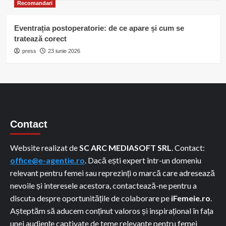
Recomandari
Eventrația postoperatorie: de ce apare și cum se
tratează corect
press
23 iunie 2026
Contact
Website realizat de
SC ARC MEDIASOFT SRL
. Contact:
office@e-agentie.ro
. Dacă ești expert într-un domeniu
relevant pentru femei sau reprezinți o marcă care adresează
nevoile și interesele acestora, contactează-ne pentru a
discuta despre oportunitățile de colaborare pe
iFemeie.ro
.
Așteptăm să aducem conținut valoros și inspirațional în fața
unei audiențe captivate de teme relevante pentru femei