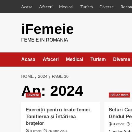
Skip
Acasa
Afaceri
Medical
Turism
Diverse
Recom
to
content
iFemeie
FEMEIE IN ROMANIA
Acasa
Afaceri
Medical
Turism
Diverse
HOME
2024
PAGE 30
An:
2024
Diverse
Stil de viata
Exerciții pentru brațe femei:
Seturi Ca
Tonifierea și întărirea
Ghidul Pe
brațelor
iFemeie
Cuprins Set
iFemeie
26 iunie 2024