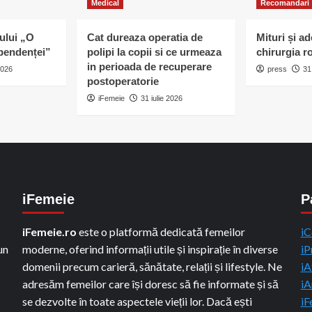
Medical
Recomandari
ului „O
Cat dureaza operatia de
Mituri și a
pendenței”
polipi la copii si ce urmeaza
chirurgia r
in perioada de recuperare
2026
press
31
postoperatorie
iFemeie
31 iulie 2026
iFemeie
P
iFemeie.ro
este o platformă dedicată femeilor
iC
un
moderne, oferind informații utile și inspirație în diverse
iP
domenii precum carieră, sănătate, relații și lifestyle. Ne
iA
adresăm femeilor care își doresc să fie informate și să
iA
se dezvolte în toate aspectele vieții lor. Dacă ești
iF