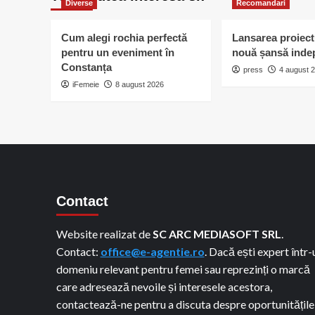
Diverse
Recomandari
Cum alegi rochia perfectă
Lansarea proiect
pentru un eveniment în
nouă șansă inde
Constanța
press
4 august 
iFemeie
8 august 2026
Contact
Website realizat de
SC ARC MEDIASOFT SRL
.
Contact:
office@e-agentie.ro
. Dacă ești expert într-
domeniu relevant pentru femei sau reprezinți o marcă
care adresează nevoile și interesele acestora,
contactează-ne pentru a discuta despre oportunitățile