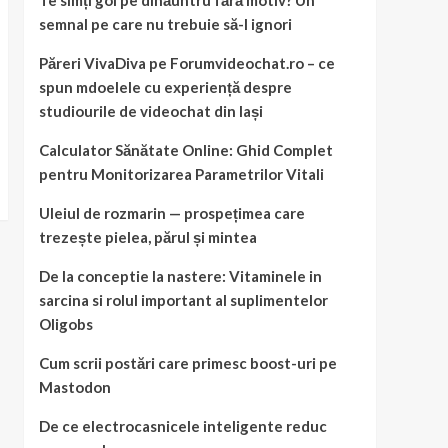
Te simți gol pe dinăuntru fără motiv? Un
semnal pe care nu trebuie să-l ignori
Păreri VivaDiva pe Forumvideochat.ro – ce
spun mdoelele cu experiență despre
studiourile de videochat din Iași
Calculator Sănătate Online: Ghid Complet
pentru Monitorizarea Parametrilor Vitali
Uleiul de rozmarin — prospețimea care
trezește pielea, părul și mintea
De la conceptie la nastere: Vitaminele in
sarcina si rolul important al suplimentelor
Oligobs
Cum scrii postări care primesc boost-uri pe
Mastodon
De ce electrocasnicele inteligente reduc