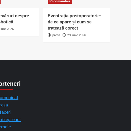
Recomandari
devăruri despre
Eventrația postoperatorie:
obotică
de ce apare și cum se
tratează corect
 iulie 2026
press
23 iunie 2026
arteneri
omunicat
resa
faceri
ntreprenor
emeie