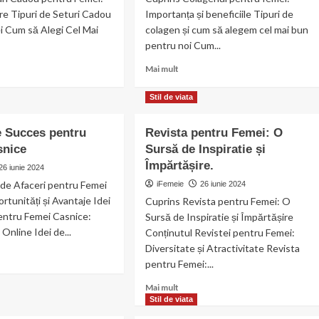
e Tipuri de Seturi Cadou
Importanța și beneficiile Tipuri de
i Cum să Alegi Cel Mai
colagen și cum să alegem cel mai bun
pentru noi Cum...
Read
Mai mult
more
t
about
Stil de viata
i
Beneficiile
u
colagenului
e Succes pentru
Revista pentru Femei: O
u
pentru
snice
:
Sursă de Inspiratie și
sănătatea
l
femeilor.
Împărtășire.
26 iunie 2024
ct.
 de Afaceri pentru Femei
iFemeie
26 iunie 2024
rtunități și Avantaje Idei
Cuprins Revista pentru Femei: O
entru Femei Casnice:
Sursă de Inspiratie și Împărtășire
Online Idei de...
Conținutul Revistei pentru Femei:
Diversitate și Atractivitate Revista
pentru Femei:...
t
Read
Mai mult
ri
more
Stil de viata
about