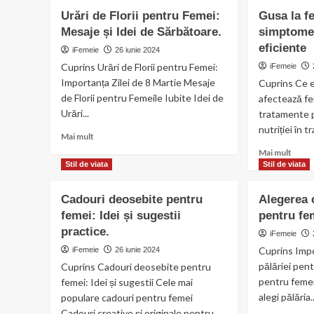
Succe
Elegant
Urări de Florii pentru Femei:
Gusa la f
pentr
pentru
Feme
Mesaje și Idei de Sărbătoare.
simptome 
Femei
Casni
Plinuțe:
eficiente
iFemeie
26 iunie 2024
Încredere
Cuprins Urări de Florii pentru Femei:
iFemeie
și
Importanța Zilei de 8 Martie Mesaje
Cuprins Ce 
Eleganță
de Florii pentru Femeile Iubite Idei de
în
afectează fe
Fiecare
Urări...
tratamente p
Ținută
nutriției în 
Read
Mai mult
more
Read
Mai mult
about
more
Stil de viata
Stil de viata
Urări
abou
de
Gusa
Cadouri deosebite pentru
Alegerea 
Florii
la
femei: Idei și sugestii
pentru
pentru fe
femei
Femei:
practice.
cauze
iFemeie
Mesaje
simp
Cuprins Impo
iFemeie
26 iunie 2024
și
și
pălăriei pent
Cuprins Cadouri deosebite pentru
Idei
trata
de
pentru femei
femei: Idei și sugestii Cele mai
efici
Sărbătoare.
alegi pălăria..
populare cadouri pentru femei
Cadouri creative și originale pentru