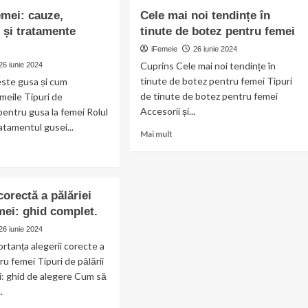
s
Revista
emei: cauze,
Cele mai noi tendințe în
u
pentru
i
și tratamente
tinute de botez pentru femei
Femei:
ce
O
iFemeie
26 iunie 2024
Sursă
Cuprins Cele mai noi tendințe în
26 iunie 2024
de
tinute de botez pentru femei Tipuri
este gusa și cum
Inspiratie
de tinute de botez pentru femei
meile Tipuri de
și
Accesorii și...
entru gusa la femei Rolul
Împărtășire.
tratamentul gusei...
Read
Mai mult
more
about
Cele
t
mai
corectă a pălăriei
noi
mei: ghid complet.
tendințe
:
în
,
26 iunie 2024
tinute
tome
rtanța alegerii corecte a
de
ru femei Tipuri de pălării
botez
mente
: ghid de alegere Cum să
pentru
ente
femei
.