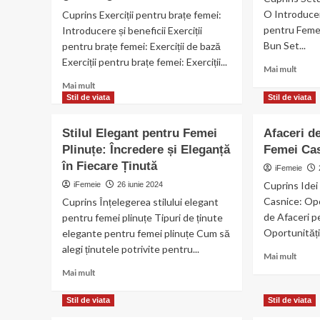
O Introducer
Cuprins Exerciții pentru brațe femei:
pentru Feme
Introducere și beneficii Exerciții
Bun Set...
pentru brațe femei: Exerciții de bază
Exerciții pentru brațe femei: Exerciții...
Read
Mai mult
more
Read
Mai mult
abou
more
Stil de viata
Stil de viata
Setur
about
Cado
Exerciții
Stilul Elegant pentru Femei
Afaceri d
pentr
pentru
Plinuțe: Încredere și Eleganță
Femei Ca
Femei
brațe
Ghidu
în Fiecare Ținută
femei:
iFemeie
Perfe
Tonifierea
Cuprins Idei
iFemeie
26 iunie 2024
și
Casnice: Opo
Cuprins Înțelegerea stilului elegant
întărirea
de Afaceri p
pentru femei plinuțe Tipuri de ținute
brațelor
Oportunități 
elegante pentru femei plinuțe Cum să
alegi ținutele potrivite pentru...
Read
Mai mult
more
Read
Mai mult
abou
more
Aface
about
Stil de viata
Stil de viata
de
Stilul