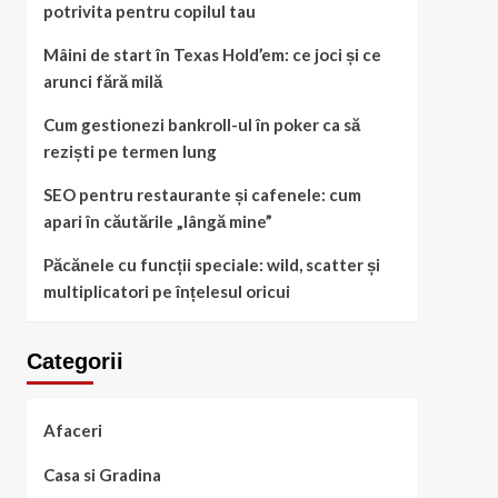
potrivita pentru copilul tau
Mâini de start în Texas Hold’em: ce joci și ce
arunci fără milă
Cum gestionezi bankroll-ul în poker ca să
reziști pe termen lung
SEO pentru restaurante și cafenele: cum
apari în căutările „lângă mine”
Păcănele cu funcții speciale: wild, scatter și
multiplicatori pe înțelesul oricui
Categorii
Afaceri
Casa si Gradina