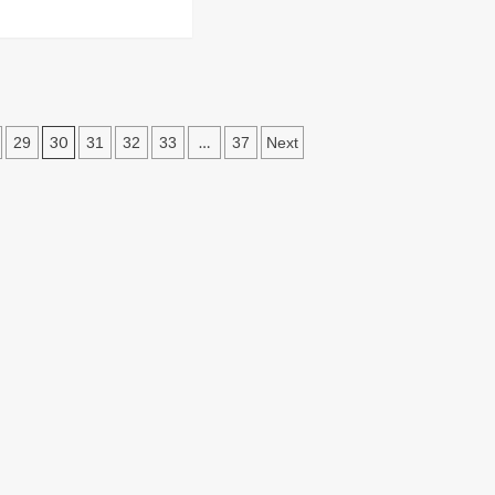
t
rea
tă
ei
30
…
29
31
32
33
37
Next
u
:
et.