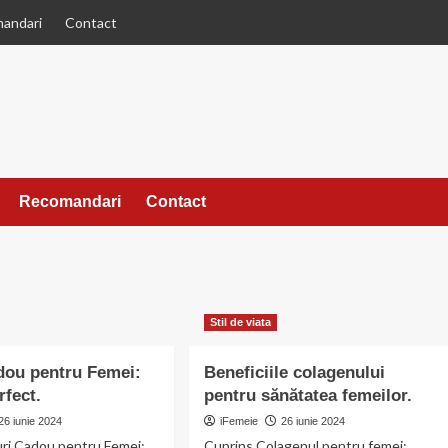
andari
Contact
Recomandari
Contact
Stil de viata
dou pentru Femei:
Beneficiile colagenului
rfect.
pentru sănătatea femeilor.
26 iunie 2024
iFemeie
26 iunie 2024
uri Cadou pentru Femei:
Cuprins Colagenul pentru femei: