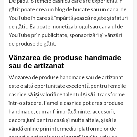
De pildă, o femeie casnică care are experiență în
gătit poate crea un blog de bucate sau un canal de
YouTube în care să împărtășească rețete și sfaturi
de gătit. Ea poate monetiza blogul sau canalul de
YouTube prin publicitate, sponsorizări și vânzări
de produse de gătit.
Vânzarea de produse handmade
sau de artizanat
Vânzarea de produse handmade sau de artizanat
este o altă oportunitate excelentă pentru femeile
casnice să își valorifice talentul și să îl transforme
într-o afacere. Femeile casnice pot crea produse
handmade, cum ar fi îmbrăcăminte, accesorii,
decorațiuni pentru casă și multe altele, și să le
vândă online prin intermediul platformelor de
comerț electronic sau al propriilor site-uri web.