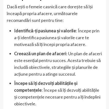
Dacă ești o femeie casnică care dorește să își
înceapă propria afacere, următoarele
recomandări sunt pentru tine:
Identifică-ți pasiunea și valorile
: Începe prin
a-ți identifica pasiunea și valorile care te
motivează să îți începi propria afacere.
Creează un plan de afaceri
: Un plan de afaceri
este esențial pentru succes. Acesta trebuie să
includă obiectivele, strategiile și planurile de
acțiune pentru a atinge succesul.
Începe să îți dezvolți abilitățile și
competențele
: Începe să îți dezvolți abilitățile
și competențele necesare pentru a îți îndeplini
obiectivele.