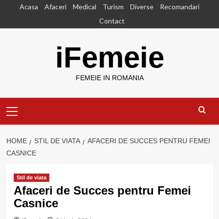
Skip
Acasa
Afaceri
Medical
Turism
Diverse
Recomandari
to
Contact
content
iFemeie
FEMEIE IN ROMANIA
Primary
Menu
HOME
STIL DE VIATA
AFACERI DE SUCCES PENTRU FEMEI
CASNICE
Stil de viata
Afaceri de Succes pentru Femei
Casnice