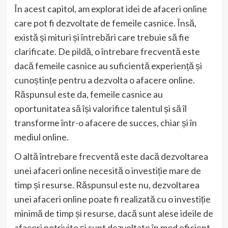
În acest capitol, am explorat idei de afaceri online
care pot fi dezvoltate de femeile casnice. Însă,
există și mituri și întrebări care trebuie să fie
clarificate. De pildă, o întrebare frecventă este
dacă femeile casnice au suficientă experiență și
cunoștințe pentru a dezvolta o afacere online.
Răspunsul este da, femeile casnice au
oportunitatea să își valorifice talentul și să îl
transforme într-o afacere de succes, chiar și în
mediul online.
O altă întrebare frecventă este dacă dezvoltarea
unei afaceri online necesită o investiție mare de
timp și resurse. Răspunsul este nu, dezvoltarea
unei afaceri online poate fi realizată cu o investiție
minimă de timp și resurse, dacă sunt alese ideile de
afaceri potrivite și sunt dezvoltate în mod eficient.