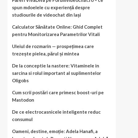
Păreri VivaDiva pe Forumvideochat.ro – ce
spun mdoelele cu experiență despre
studiourile de videochat din Iași
Calculator Sănătate Online: Ghid Complet
pentru Monitorizarea Parametrilor Vitali
Uleiul de rozmarin — prospețimea care
trezește pielea, părul și mintea
De la conceptie la nastere: Vitaminele in
sarcina si rolul important al suplimentelor
Oligobs
Cum scrii postări care primesc boost-uri pe
Mastodon
De ce electrocasnicele inteligente reduc
consumul
Oameni, destine, emoție: Adela Hanafi, a