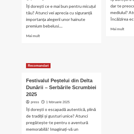
dar te preoc
Îți dorești ce e mai bun pentru micuțul
mediului? Atu
tău? Atunci vei aprecia cu siguranță
Încălzirea ec
importanța alegerii unor hainute
premium bebelusi....
Read
Mai mult
more
Read
Mai mult
abou
more
Inovaț
about
în
Descoperă
tehno
moda
încălzi
pentru
Recomandari
ecolo
copii
cu
Festivalul Peștelui din Delta
hainute
premium
Dunării – Serbările Scrumbiei
bebelusi
2025
moderne
press
1 februarie 2025
Îți dorești o escapadă autentică, plină
de tradiții și gusturi unice? Atunci
pregătește-te pentru o aventură
memorabilă! Imaginați-vă un