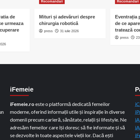
Recomandari
Recomandari
atia de
Mituri și adevăruri despre
Eventrația 
i ce urmeaza
chirurgia robotică
de ce apare
ecuperare
tratează co
press
31 iulie 2026
press
23
 2026
iFemeie
P
iFemeie.ro
este o platformă dedicată femeilor
iC
un
moderne, oferind informații utile și inspirație în diverse
iP
domenii precum carieră, sănătate, relații și lifestyle. Ne
iA
adresăm femeilor care își doresc să fie informate și să
iA
se dezvolte în toate aspectele vieții lor. Dacă ești
iF