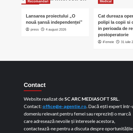
Recomandari
Medical
Lansarea proiectului „O
Cat dureaza oper
nouă șansă independenței”
polipi la copii s
in perioada de r
press
4 august 2026
postoperatorie
iFemeie
31 iulie
Contact
Website realizat de
SC ARC MEDIASOFT SRL
.
Contact:
office@e-agentie.ro
. Dacă ești expert într-
domeniu relevant pentru femei sau reprezinți o marcă
care adresează nevoile și interesele acestora,
contactează-ne pentru a discuta despre oportunitățile