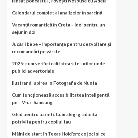
lansat podcastul „Povești Nespuse cu Adela”
Calendarul complet al analizelor în sarcină
Vacanță romantică în Creta – idei pentru un
sejur în doi
Jucării bebe – Importanța pentru dezvoltare și
recomandări pe vârste
2025: cum verifici calitatea site-urilor unde
publici advertoriale
Ilustrand Iubirea in Fotografia de Nunta
Cum funcționează accesibilitatea inteligentă
pe TV-uri Samsung
Ghid pentru parinti. Cum alegi gradinita
potrivita pentru copilul tau
Mâini de start în Texas Hold’em: ce joci și ce