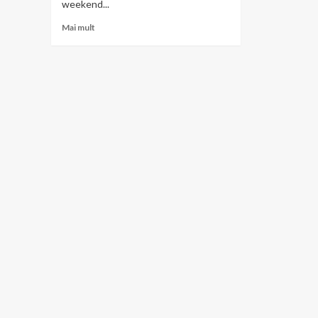
weekend...
Read
Mai mult
more
about
Festivalul
Peștelui
din
Delta
Dunării
–
Serbările
Scrumbiei
2025