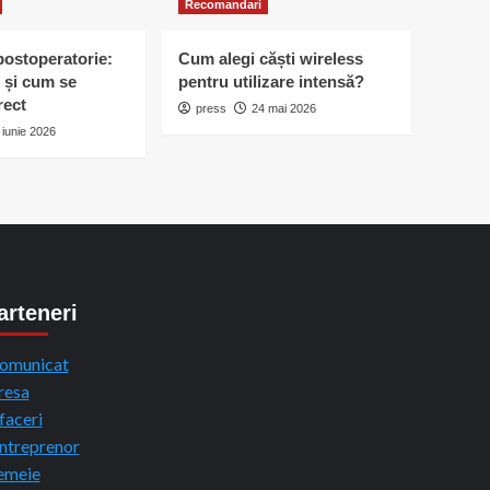
Recomandari
postoperatorie:
Cum alegi căști wireless
 și cum se
pentru utilizare intensă?
rect
press
24 mai 2026
 iunie 2026
arteneri
omunicat
resa
faceri
ntreprenor
emeie