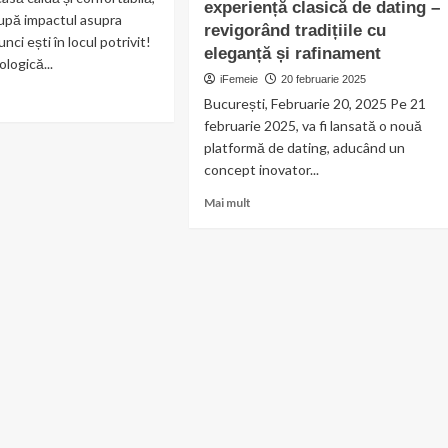
experiență clasică de dating –
upă impactul asupra
revigorând tradițiile cu
nci ești în locul potrivit!
eleganță și rafinament
ologică...
iFemeie
20 februarie 2025
București, Februarie 20, 2025 Pe 21
februarie 2025, va fi lansată o nouă
t
platformă de dating, aducând un
ii
concept inovator...
logia
Read
Mai mult
rii
more
gice
about
Suggie.ro
–
O
platformă
inovatoare
pentru
o
experiență
clasică
de
dating