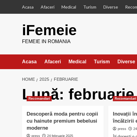
Skip
Acasa
Afaceri
Medical
Turism
Diverse
Recom
to
content
iFemeie
FEMEIE IN ROMANIA
Acasa
Afaceri
Medical
Turism
Diverse
HOME
2025
FEBRUARIE
Lună:
februarie
Recomandari
Recomandari
Descoperă moda pentru copii
Inovații î
cu hainute premium bebelusi
încălzirii
moderne
press
24
Îți dorești o
press
24 februarie 2025