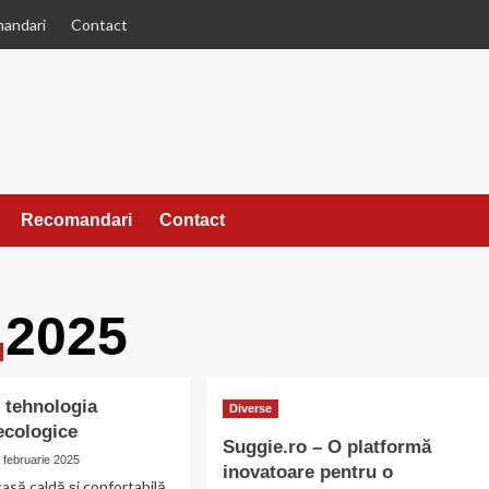
andari
Contact
Recomandari
Contact
 2025
n tehnologia
Diverse
 ecologice
Suggie.ro – O platformă
 februarie 2025
inovatoare pentru o
 casă caldă și confortabilă,