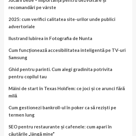
Jucării bebe – Importanța pentru dezvoltare și
recomandări pe vârste
2025: cum verifici calitatea site-urilor unde publici
advertoriale
Ilustrand Iubirea in Fotografia de Nunta
Cum funcționează accesibilitatea inteligentă pe TV-uri
Samsung
Ghid pentru parinti. Cum alegi gradinita potrivita
pentru copilul tau
Mâini de start în Texas Hold’em: ce joci și ce arunci fără
milă
Cum gestionezi bankroll-ul în poker ca să reziști pe
termen lung
SEO pentru restaurante și cafenele: cum apari în
căutările „lângă mine”