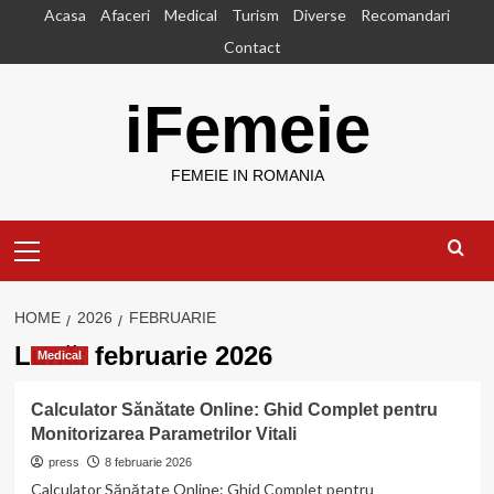
Skip
Acasa
Afaceri
Medical
Turism
Diverse
Recomandari
to
Contact
content
iFemeie
FEMEIE IN ROMANIA
Primary
Menu
HOME
2026
FEBRUARIE
Lună:
februarie 2026
Medical
Calculator Sănătate Online: Ghid Complet pentru
Monitorizarea Parametrilor Vitali
press
8 februarie 2026
Calculator Sănătate Online: Ghid Complet pentru