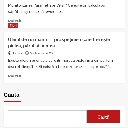
Monitorizarea Parametrilor Vitali" Ce este un calculator
sănătate și de ce ai nevoie de...
Read
Mai mult
more
Flori
about
Calculator
Uleiul de rozmarin — prospețimea care trezește
Sănătate
pielea, părul și mintea
Online:
Ghid
iFemeie
5 februarie 2026
Complet
Există uleiuri esențiale care îți îmbracă pielea într-un parfum
pentru
discret, liniștitor. Și există altele care te trezesc pe loc, îți...
Monitorizarea
Parametrilor
Read
Mai mult
Vitali
more
about
Uleiul
Caută
de
rozmarin
—
prospețimea
Caută
care
trezește