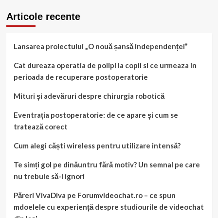
pielea,
părul
Articole recente
și
mintea
Lansarea proiectului „O nouă șansă independenței”
Cat dureaza operatia de polipi la copii si ce urmeaza in
perioada de recuperare postoperatorie
Mituri și adevăruri despre chirurgia robotică
Eventrația postoperatorie: de ce apare și cum se
tratează corect
Cum alegi căști wireless pentru utilizare intensă?
Te simți gol pe dinăuntru fără motiv? Un semnal pe care
nu trebuie să-l ignori
Păreri VivaDiva pe Forumvideochat.ro – ce spun
mdoelele cu experiență despre studiourile de videochat