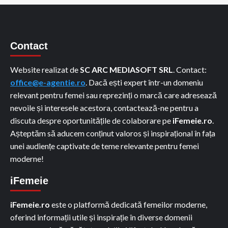
Contact
Website realizat de
SC ARC MEDIASOFT SRL
. Contact:
office@e-agentie.ro
. Dacă ești expert într-un domeniu
relevant pentru femei sau reprezinți o marcă care adresează
nevoile și interesele acestora, contactează-ne pentru a
discuta despre oportunitățile de colaborare pe
iFemeie.ro
.
Așteptăm să aducem conținut valoros și inspirațional în fața
unei audiențe captivate de teme relevante pentru femei
moderne!
iFemeie
iFemeie.ro
este o platformă dedicată femeilor moderne,
oferind informații utile și inspirație în diverse domenii