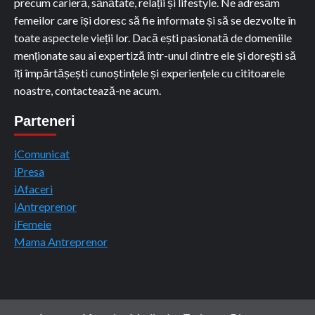
precum carieră, sănătate, relații și lifestyle. Ne adresăm
femeilor care își doresc să fie informate și să se dezvolte în
toate aspectele vieții lor. Dacă ești pasionată de domeniile
menționate sau ai expertiză într-unul dintre ele și dorești să
îți împărtășești cunoștințele și experiențele cu cititoarele
noastre, contactează-ne acum.
Parteneri
iComunicat
iPresa
iAfaceri
iAntreprenor
iFemeie
Mama Antreprenor