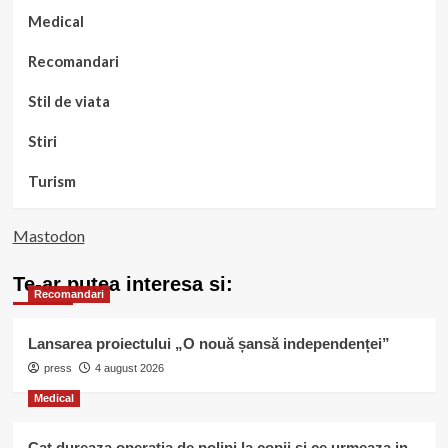
Medical
Recomandari
Stil de viata
Stiri
Turism
Mastodon
Te-ar putea interesa si:
Recomandari
Lansarea proiectului „O nouă șansă independenței”
press
4 august 2026
Medical
Cat dureaza operatia de polipi la copii si ce urmeaza in