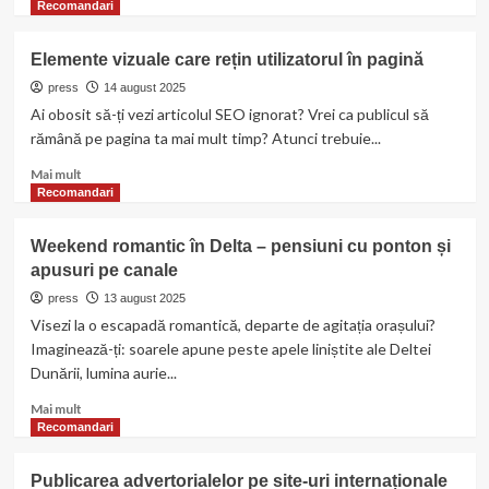
more
Recomandari
about
Inapoi
Elemente vizuale care rețin utilizatorul în pagină
la
scoala
press
14 august 2025
cu
Ai obosit să-ți vezi articolul SEO ignorat? Vrei ca publicul să
Mixit:
rămână pe pagina ta mai mult timp? Atunci trebuie...
gustari
sanatoase,
Read
Mai mult
delicioase
more
Recomandari
si
about
inspiratia
Elemente
Weekend romantic în Delta – pensiuni cu ponton și
unui
vizuale
apusuri pe canale
campion
care
mondial
rețin
press
13 august 2025
utilizatorul
Visezi la o escapadă romantică, departe de agitația orașului?
în
Imaginează-ți: soarele apune peste apele liniștite ale Deltei
pagină
Dunării, lumina aurie...
Read
Mai mult
more
Recomandari
about
Weekend
Publicarea advertorialelor pe site-uri internaționale
romantic