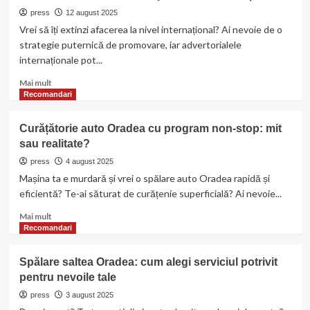
în
press
12 august 2025
Delta
Vrei să îți extinzi afacerea la nivel internațional? Ai nevoie de o
–
strategie puternică de promovare, iar advertorialele
pensiuni
internaționale pot...
cu
ponton
Read
Mai mult
și
more
Recomandari
apusuri
about
pe
Publicarea
Curățătorie auto Oradea cu program non-stop: mit
canale
advertorialelor
sau realitate?
pe
site-
press
4 august 2025
uri
Mașina ta e murdară și vrei o spălare auto Oradea rapidă și
internaționale
eficientă? Te-ai săturat de curățenie superficială? Ai nevoie...
Read
Mai mult
more
Recomandari
about
Curățătorie
Spălare saltea Oradea: cum alegi serviciul potrivit
auto
pentru nevoile tale
Oradea
cu
press
3 august 2025
program