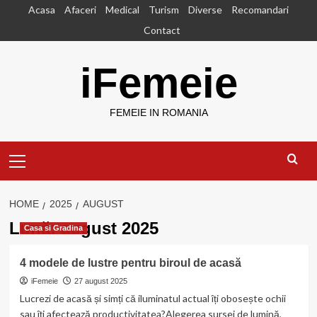
Skip
Acasa
Afaceri
Medical
Turism
Diverse
Recomandari
to
Contact
content
iFemeie
FEMEIE IN ROMANIA
Primary
Menu
HOME
2025
AUGUST
Lună:
august 2025
Casa si Gradina
4 modele de lustre pentru biroul de acasă
iFemeie
27 august 2025
Lucrezi de acasă și simți că iluminatul actual îți obosește ochii
sau îți afectează productivitatea?Alegerea sursei de lumină,