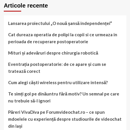
toți
Articole recente
copiii
Lansarea proiectului „O nouă șansă independenței”
Cat dureaza operatia de polipi la copii si ce urmeaza in
perioada de recuperare postoperatorie
Mituri și adevăruri despre chirurgia robotică
Eventrația postoperatorie: de ce apare și cum se
tratează corect
Cum alegi căști wireless pentru utilizare intensă?
Te simți gol pe dinăuntru fără motiv? Un semnal pe care
nu trebuie să-l ignori
Păreri VivaDiva pe Forumvideochat.ro – ce spun
mdoelele cu experiență despre studiourile de videochat
din Iași