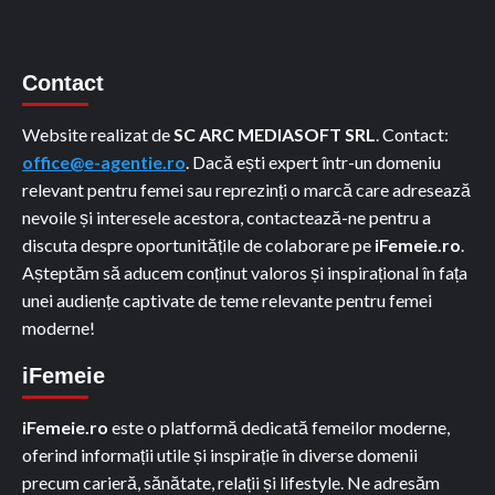
Contact
Website realizat de
SC ARC MEDIASOFT SRL
. Contact:
office@e-agentie.ro
. Dacă ești expert într-un domeniu
relevant pentru femei sau reprezinți o marcă care adresează
nevoile și interesele acestora, contactează-ne pentru a
discuta despre oportunitățile de colaborare pe
iFemeie.ro
.
Așteptăm să aducem conținut valoros și inspirațional în fața
unei audiențe captivate de teme relevante pentru femei
moderne!
iFemeie
iFemeie.ro
este o platformă dedicată femeilor moderne,
oferind informații utile și inspirație în diverse domenii
precum carieră, sănătate, relații și lifestyle. Ne adresăm