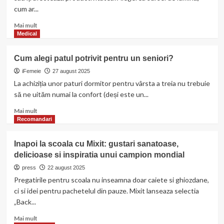
cum ar...
Read
Mai mult
more
Medical
about
4
Cum alegi patul potrivit pentru un seniori?
modele
de
iFemeie
27 august 2025
lustre
La achiziția unor paturi dormitor pentru vârsta a treia nu trebuie
pentru
să ne uităm numai la confort (deși este un...
biroul
de
Read
Mai mult
acasă
more
Recomandari
about
Cum
Inapoi la scoala cu Mixit: gustari sanatoase,
alegi
delicioase si inspiratia unui campion mondial
patul
potrivit
press
22 august 2025
pentru
Pregatirile pentru scoala nu inseamna doar caiete si ghiozdane,
un
ci si idei pentru pachetelul din pauze. Mixit lanseaza selectia
seniori?
„Back...
Read
Mai mult