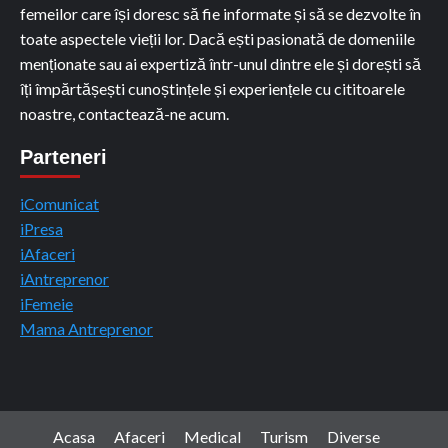
femeilor care își doresc să fie informate și să se dezvolte în
toate aspectele vieții lor. Dacă ești pasionată de domeniile
menționate sau ai expertiză într-unul dintre ele și dorești să
îți împărtășești cunoștințele și experiențele cu cititoarele
noastre, contactează-ne acum.
Parteneri
iComunicat
iPresa
iAfaceri
iAntreprenor
iFemeie
Mama Antreprenor
Acasa
Afaceri
Medical
Turism
Diverse