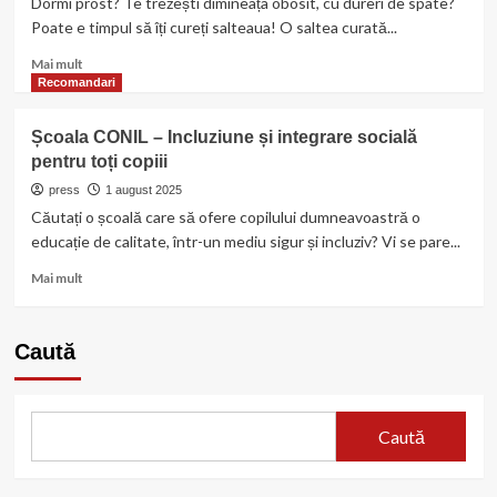
Dormi prost? Te trezești dimineața obosit, cu dureri de spate?
non-
Poate e timpul să îți cureți salteaua! O saltea curată...
stop:
mit
Read
Mai mult
sau
more
Recomandari
realitate?
about
Spălare
Școala CONIL – Incluziune și integrare socială
saltea
pentru toți copiii
Oradea:
cum
press
1 august 2025
alegi
Căutați o școală care să ofere copilului dumneavoastră o
serviciul
educație de calitate, într-un mediu sigur și incluziv? Vi se pare...
potrivit
pentru
Read
Mai mult
nevoile
more
tale
about
Școala
Caută
CONIL
–
Incluziune
și
Caută
integrare
socială
pentru