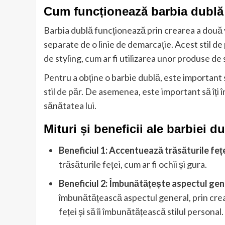
Cum funcționează barbia dublă 
Barbia dublă funcționează prin crearea a două v
separate de o linie de demarcație. Acest stil de 
de styling, cum ar fi utilizarea unor produse de 
Pentru a obține o barbie dublă, este important să
stil de păr. De asemenea, este important să îți 
sănătatea lui.
Mituri și beneficii ale barbiei 
Beneficiul 1: Accentuează trăsăturile feț
trăsăturile feței, cum ar fi ochii și gura.
Beneficiul 2: Îmbunătățește aspectul gen
îmbunătățească aspectul general, prin crea
feței și să îi îmbunătățească stilul personal.