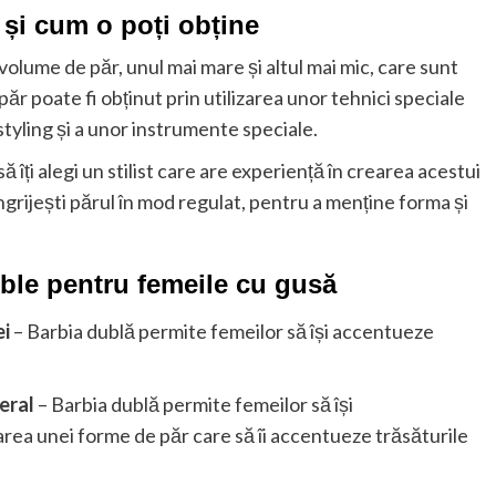
și cum o poți obține
olume de păr, unul mai mare și altul mai mic, care sunt
păr poate fi obținut prin utilizarea unor tehnici speciale
styling și a unor instrumente speciale.
 îți alegi un stilist care are experiență în crearea acestui
îngrijești părul în mod regulat, pentru a menține forma și
duble pentru femeile cu gusă
ei
– Barbia dublă permite femeilor să își accentueze
eral
– Barbia dublă permite femeilor să își
rea unei forme de păr care să îi accentueze trăsăturile