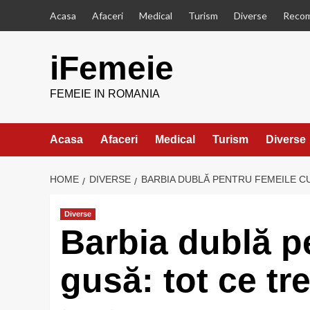
Skip
Acasa
Afaceri
Medical
Turism
Diverse
Recom
to
content
iFemeie
FEMEIE IN ROMANIA
Acasa
Afaceri
Medical
Turism
Diverse
HOME
DIVERSE
BARBIA DUBLĂ PENTRU FEMEILE CU 
Diverse
Barbia dublă p
gusă: tot ce tre