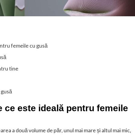
entru femeile cu gusă
usă
tru tine
u gusă
e ce este ideală pentru femeile
earea a două volume de păr, unul mai mare și altul mai mic,