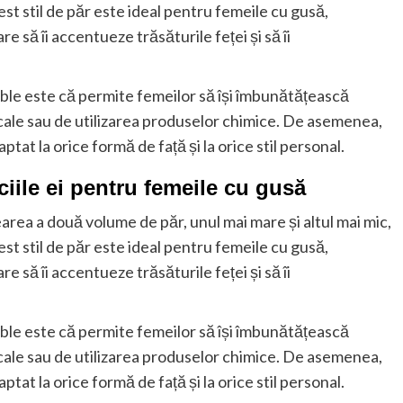
st stil de păr este ideal pentru femeile cu gusă,
să îi accentueze trăsăturile feței și să îi
uble este că permite femeilor să își îmbunătățească
gicale sau de utilizarea produselor chimice. De asemenea,
ptat la orice formă de față și la orice stil personal.
iciile ei pentru femeile cu gusă
earea a două volume de păr, unul mai mare și altul mai mic,
st stil de păr este ideal pentru femeile cu gusă,
să îi accentueze trăsăturile feței și să îi
uble este că permite femeilor să își îmbunătățească
gicale sau de utilizarea produselor chimice. De asemenea,
ptat la orice formă de față și la orice stil personal.