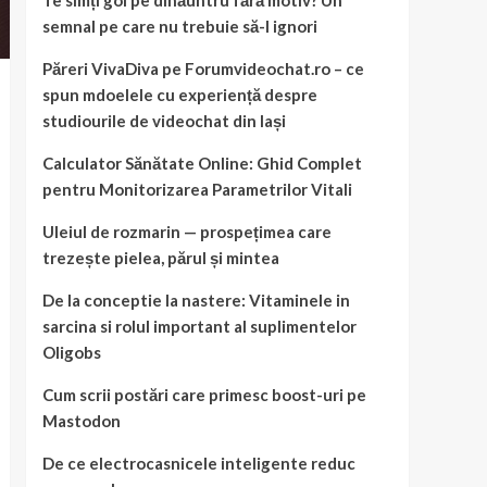
Te simți gol pe dinăuntru fără motiv? Un
semnal pe care nu trebuie să-l ignori
Păreri VivaDiva pe Forumvideochat.ro – ce
spun mdoelele cu experiență despre
studiourile de videochat din Iași
Calculator Sănătate Online: Ghid Complet
pentru Monitorizarea Parametrilor Vitali
Uleiul de rozmarin — prospețimea care
trezește pielea, părul și mintea
De la conceptie la nastere: Vitaminele in
sarcina si rolul important al suplimentelor
Oligobs
Cum scrii postări care primesc boost-uri pe
Mastodon
De ce electrocasnicele inteligente reduc