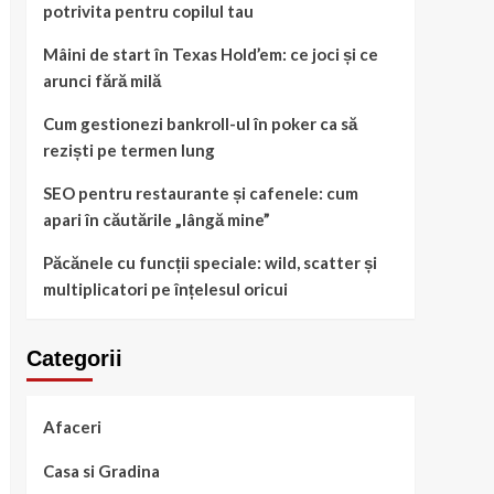
potrivita pentru copilul tau
Mâini de start în Texas Hold’em: ce joci și ce
arunci fără milă
Cum gestionezi bankroll-ul în poker ca să
reziști pe termen lung
SEO pentru restaurante și cafenele: cum
apari în căutările „lângă mine”
Păcănele cu funcții speciale: wild, scatter și
multiplicatori pe înțelesul oricui
Categorii
Afaceri
Casa si Gradina