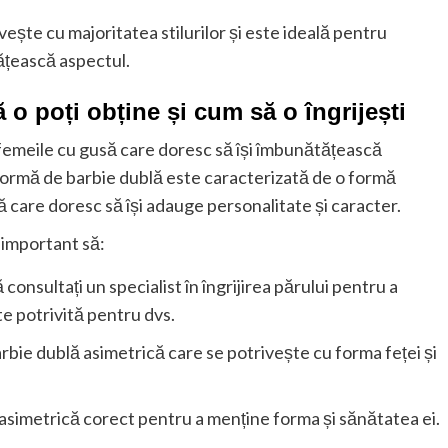
ivește cu majoritatea stilurilor și este ideală pentru
ățească aspectul.
o poți obține și cum să o îngrijești
femeile cu gusă care doresc să își îmbunătățească
 formă de barbie dublă este caracterizată de o formă
ă care doresc să își adauge personalitate și caracter.
 important să:
 consultați un specialist în îngrijirea părului pentru a
e potrivită pentru dvs.
barbie dublă asimetrică care se potrivește cu forma feței și
lă asimetrică corect pentru a menține forma și sănătatea ei.