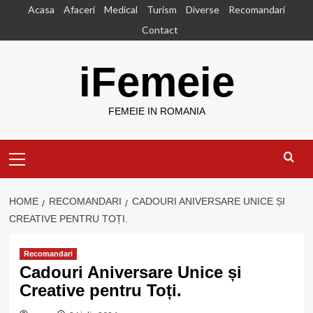
Skip
Acasa
Afaceri
Medical
Turism
Diverse
Recomandari
to
Contact
content
iFemeie
FEMEIE IN ROMANIA
Primary
Menu
HOME
RECOMANDARI
CADOURI ANIVERSARE UNICE ȘI
CREATIVE PENTRU TOȚI.
Recomandari
Cadouri Aniversare Unice și
Creative pentru Toți.