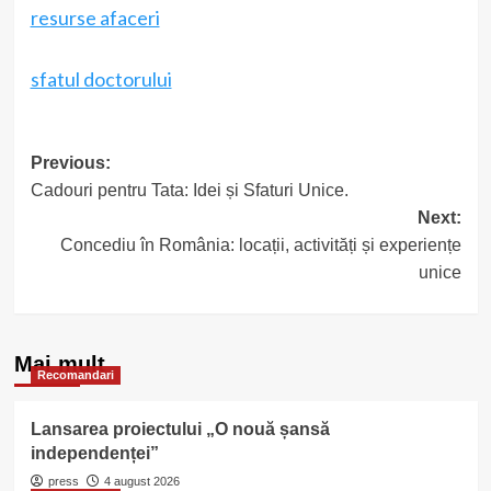
resurse afaceri
sfatul doctorului
Post
Previous:
Cadouri pentru Tata: Idei și Sfaturi Unice.
navigation
Next:
Concediu în România: locații, activități și experiențe
unice
Mai mult
Recomandari
Lansarea proiectului „O nouă șansă
independenței”
press
4 august 2026