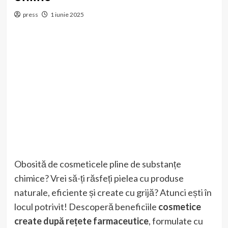
press
1 iunie 2025
Obosită de cosmeticele pline de substanțe
chimice? Vrei să-ți răsfeți pielea cu produse
naturale, eficiente și create cu grijă? Atunci ești în
locul potrivit! Descoperă beneficiile
cosmetice
create după rețete farmaceutice
, formulate cu