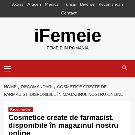
Skip
Acasa
Afaceri
Medical
Turism
Diverse
Recomandari
to
Contact
content
iFemeie
FEMEIE IN ROMANIA
Primary
Menu
HOME
RECOMANDARI
COSMETICE CREATE DE
FARMACIST, DISPONIBILE ÎN MAGAZINUL NOSTRU ONLINE
Recomandari
Cosmetice create de farmacist,
disponibile în magazinul nostru
online