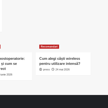
Recomandari
postoperatorie:
Cum alegi căști wireless
 și cum se
pentru utilizare intensă?
rect
press
24 mai 2026
 iunie 2026