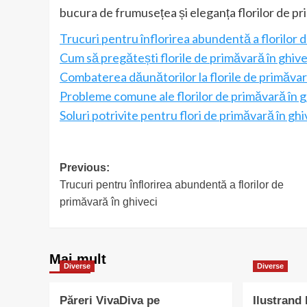
bucura de frumusețea și eleganța florilor de pri
Trucuri pentru înflorirea abundentă a florilor 
Cum să pregătești florile de primăvară în ghiv
Combaterea dăunătorilor la florile de primăvar
Probleme comune ale florilor de primăvară în ghiv
Soluri potrivite pentru flori de primăvară în ghi
Post
Previous:
Trucuri pentru înflorirea abundentă a florilor de
navigation
primăvară în ghiveci
Mai mult
Diverse
Diverse
Păreri VivaDiva pe
Ilustrand 