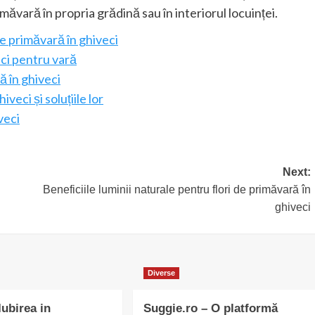
măvară în propria grădină sau în interiorul locuinței.
de primăvară în ghiveci
eci pentru vară
ă în ghiveci
eci și soluțiile lor
veci
Next:
Beneficiile luminii naturale pentru flori de primăvară în
ghiveci
Diverse
Iubirea in
Suggie.ro – O platformă