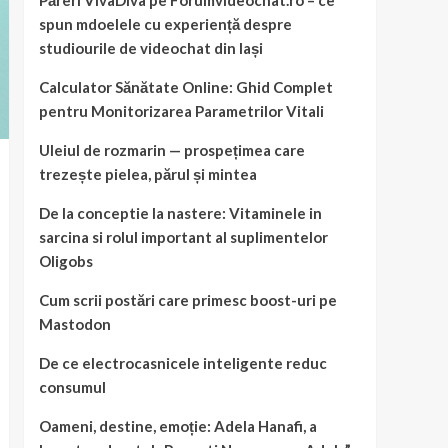
Păreri VivaDiva pe Forumvideochat.ro – ce
spun mdoelele cu experiență despre
studiourile de videochat din Iași
Calculator Sănătate Online: Ghid Complet
pentru Monitorizarea Parametrilor Vitali
Uleiul de rozmarin — prospețimea care
trezește pielea, părul și mintea
De la conceptie la nastere: Vitaminele in
sarcina si rolul important al suplimentelor
Oligobs
Cum scrii postări care primesc boost-uri pe
Mastodon
De ce electrocasnicele inteligente reduc
consumul
Oameni, destine, emoție: Adela Hanafi, a