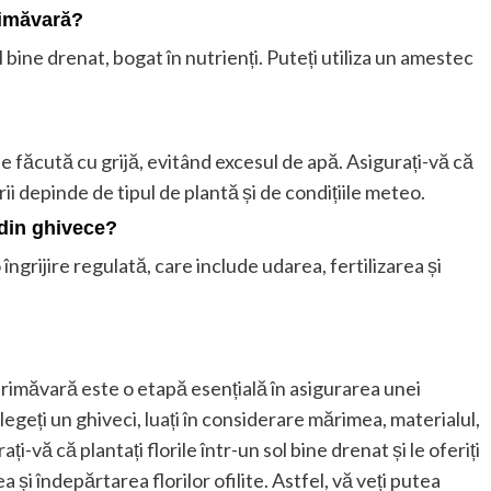
primăvară?
 bine drenat, bogat în nutrienți. Puteți utiliza un amestec
e făcută cu grijă, evitând excesul de apă. Asigurați-vă că
i depinde de tipul de plantă și de condițiile meteo.
 din ghivece?
ngrijire regulată, care include udarea, fertilizarea și
 primăvară este o etapă esențială în asigurarea unei
egeți un ghiveci, luați în considerare mărimea, materialul,
-vă că plantați florile într-un sol bine drenat și le oferiți
a și îndepărtarea florilor ofilite. Astfel, vă veți putea