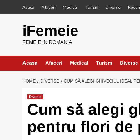
Skip
Acasa
Afaceri
Medical
Turism
Diverse
Recom
to
content
iFemeie
FEMEIE IN ROMANIA
Acasa
Afaceri
Medical
Turism
Diverse
HOME
DIVERSE
CUM SĂ ALEGI GHIVECIUL IDEAL P
Diverse
Cum să alegi gh
pentru flori de