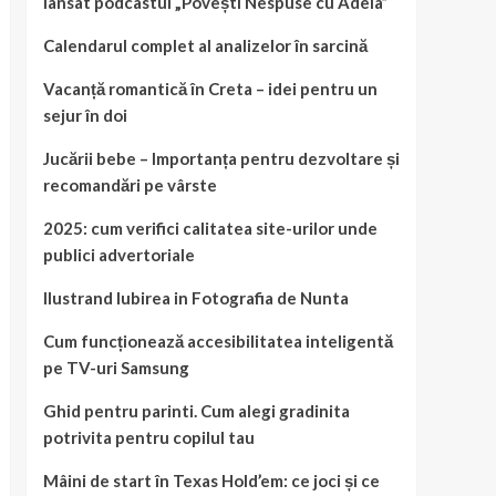
lansat podcastul „Povești Nespuse cu Adela”
Calendarul complet al analizelor în sarcină
Vacanță romantică în Creta – idei pentru un
sejur în doi
Jucării bebe – Importanța pentru dezvoltare și
recomandări pe vârste
2025: cum verifici calitatea site-urilor unde
publici advertoriale
Ilustrand Iubirea in Fotografia de Nunta
Cum funcționează accesibilitatea inteligentă
pe TV-uri Samsung
Ghid pentru parinti. Cum alegi gradinita
potrivita pentru copilul tau
Mâini de start în Texas Hold’em: ce joci și ce