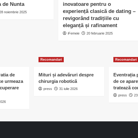
a de Nunta
inovatoare pentru o
experiență clasică de dating –
28 noiembrie 2025
revigorând tradițiile cu
eleganță și rafinament
iFemeie
20 februarie 2025
Recomandari
Recomandari
atia de
Mituri și adevăruri despre
Eventrația 
i ce urmeaza
chirurgia robotică
de ce apare
ecuperare
tratează co
press
31 iulie 2026
press
23
 2026