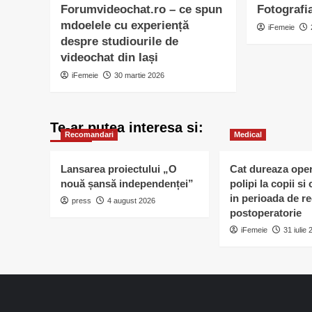
Forumvideochat.ro – ce spun
Fotografi
mdoelele cu experiență
iFemeie
despre studiourile de
videochat din Iași
iFemeie
30 martie 2026
Te-ar putea interesa si:
Recomandari
Medical
Lansarea proiectului „O
Cat dureaza oper
nouă șansă independenței”
polipi la copii s
in perioada de r
press
4 august 2026
postoperatorie
iFemeie
31 iulie