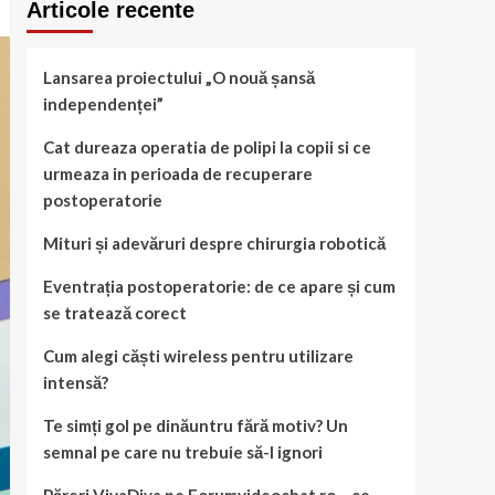
Articole recente
Lansarea proiectului „O nouă șansă
independenței”
Cat dureaza operatia de polipi la copii si ce
urmeaza in perioada de recuperare
postoperatorie
Mituri și adevăruri despre chirurgia robotică
Eventrația postoperatorie: de ce apare și cum
se tratează corect
Cum alegi căști wireless pentru utilizare
intensă?
Te simți gol pe dinăuntru fără motiv? Un
semnal pe care nu trebuie să-l ignori