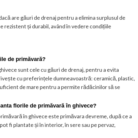
 dacă are găuri de drenaj pentru a elimina surplusul de
rezistent și durabil, având în vedere condițiile
rile de primăvară?
ghivece sunt cele cu găuri de drenaj, pentru a evita
trivește cu preferințele dumneavoastră: ceramică, plastic,
suficient de mare pentru a permite rădăcinilor să se
nta florile de primăvară în ghivece?
 primăvară în ghivece este primăvara devreme, după ce a
ot fi plantate și în interior, în sere sau pe pervaz,