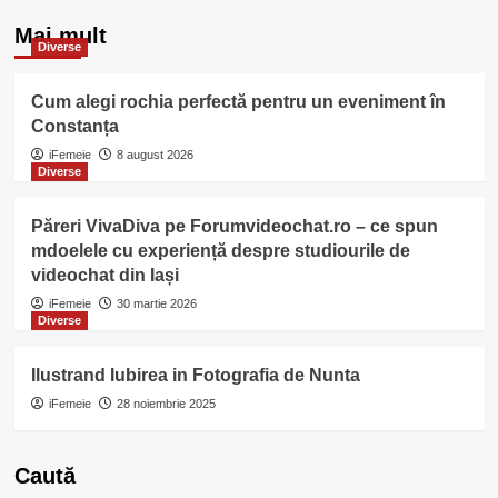
Mai mult
Diverse
Cum alegi rochia perfectă pentru un eveniment în
Constanța
iFemeie
8 august 2026
Diverse
Păreri VivaDiva pe Forumvideochat.ro – ce spun
mdoelele cu experiență despre studiourile de
videochat din Iași
iFemeie
30 martie 2026
Diverse
Ilustrand Iubirea in Fotografia de Nunta
iFemeie
28 noiembrie 2025
Caută