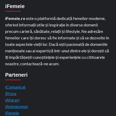
iFemeie
iFemeie.ro
este o platformă dedicată femeilor moderne,
oferind informații utile și inspirație în diverse domenii
precum carieră, sănătate, relații și lifestyle. Ne adresăm
femeilor care își doresc să fie informate și să se dezvolte în
toate aspectele vieții lor. Dacă ești pasionată de domeniile
menționate sau ai expertiză într-unul dintre ele și dorești să
îți împărtășești cunoștințele și experiențele cu cititoarele
noastre, contactează-ne acum.
Parteneri
iComunicat
iPresa
iAfaceri
iAntreprenor
iFemeie