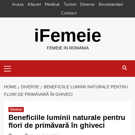
Skip
Acasa
Afaceri
Medical
Turism
Diverse
Recomandari
to
Contact
content
iFemeie
FEMEIE IN ROMANIA
Primary
Menu
HOME
DIVERSE
BENEFICIILE LUMINII NATURALE PENTRU
FLORI DE PRIMĂVARĂ ÎN GHIVECI
Diverse
Beneficiile luminii naturale pentru
flori de primăvară în ghiveci