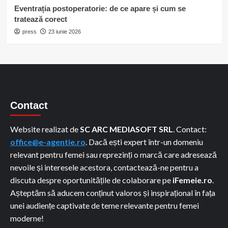
Eventrația postoperatorie: de ce apare și cum se
tratează corect
press
23 iunie 2026
Contact
Website realizat de
SC ARC MEDIASOFT SRL
. Contact:
office@e-agentie.ro
. Dacă ești expert într-un domeniu
relevant pentru femei sau reprezinți o marcă care adresează
nevoile și interesele acestora, contactează-ne pentru a
discuta despre oportunitățile de colaborare pe
iFemeie.ro
.
Așteptăm să aducem conținut valoros și inspirațional în fața
unei audiențe captivate de teme relevante pentru femei
moderne!