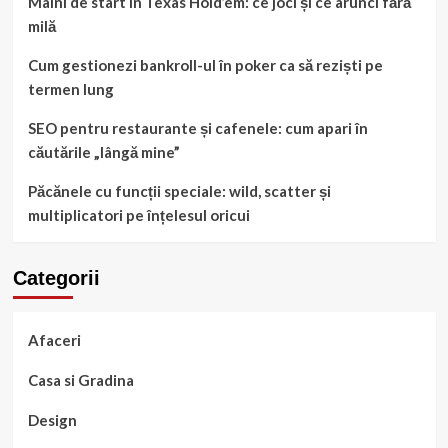
Mâini de start în Texas Hold’em: ce joci și ce arunci fără
milă
Cum gestionezi bankroll-ul în poker ca să reziști pe
termen lung
SEO pentru restaurante și cafenele: cum apari în
căutările „lângă mine”
Păcănele cu funcții speciale: wild, scatter și
multiplicatori pe înțelesul oricui
Categorii
Afaceri
Casa si Gradina
Design