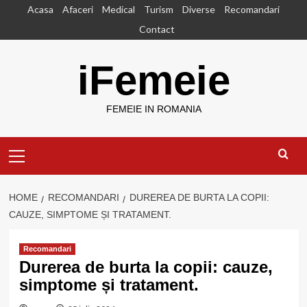
Skip
Acasa
Afaceri
Medical
Turism
Diverse
Recomandari
to
Contact
content
iFemeie
FEMEIE IN ROMANIA
Primary
Menu
HOME
RECOMANDARI
DUREREA DE BURTA LA COPII:
CAUZE, SIMPTOME ȘI TRATAMENT.
Recomandari
Durerea de burta la copii: cauze,
simptome și tratament.