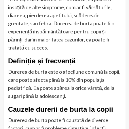
însoțită de alte simptome, cum ar fi vărsăturile,
diareea, pierderea apetitului, scăderea în
greutate, sau febra. Durerea de burta poate fi o
experiență înspăimântătoare pentru copii și
părinți, dar în majoritatea cazurilor, ea poate fi
tratată cu succes.
Definiție și frecvență
Durerea de burta este o afecțiune comună la copii,
care poate afecta până la 10% din populația
pediatrică. Ea poate apărea la orice vârstă, de la
sugari până la adolescenți.
Cauzele durerii de burta la copii
Durerea de burta poate fi cauzată de diverse
factori, cum ar fi probleme digestive, infecții,