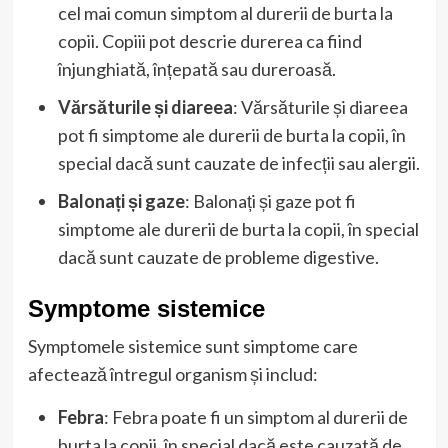
cel mai comun simptom al durerii de burta la
copii. Copiii pot descrie durerea ca fiind
înjunghiată, înțepată sau dureroasă.
Vărsăturile și diareea
: Vărsăturile și diareea
pot fi simptome ale durerii de burta la copii, în
special dacă sunt cauzate de infecții sau alergii.
Balonați și gaze
: Balonați și gaze pot fi
simptome ale durerii de burta la copii, în special
dacă sunt cauzate de probleme digestive.
Symptome sistemice
Symptomele sistemice sunt simptome care
afectează întregul organism și includ:
Febra
: Febra poate fi un simptom al durerii de
burta la copii, în special dacă este cauzată de