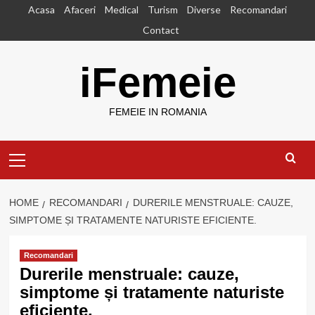
Skip
Acasa
Afaceri
Medical
Turism
Diverse
Recomandari
to
Contact
content
iFemeie
FEMEIE IN ROMANIA
Primary
Menu
HOME
RECOMANDARI
DURERILE MENSTRUALE: CAUZE,
SIMPTOME ȘI TRATAMENTE NATURISTE EFICIENTE.
Recomandari
Durerile menstruale: cauze,
simptome și tratamente naturiste
eficiente.