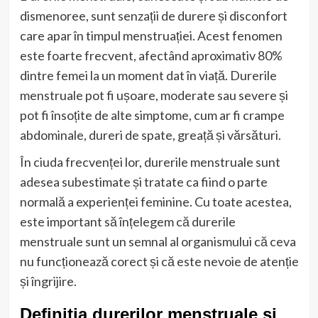
dismenoree, sunt senzații de durere și disconfort
care apar în timpul menstruației. Acest fenomen
este foarte frecvent, afectând aproximativ 80%
dintre femei la un moment dat în viață. Durerile
menstruale pot fi ușoare, moderate sau severe și
pot fi însoțite de alte simptome, cum ar fi crampe
abdominale, dureri de spate, greață și vărsături.
În ciuda frecvenței lor, durerile menstruale sunt
adesea subestimate și tratate ca fiind o parte
normală a experienței feminine. Cu toate acestea,
este important să înțelegem că durerile
menstruale sunt un semnal al organismului că ceva
nu funcționează corect și că este nevoie de atenție
și îngrijire.
Definiția durerilor menstruale și