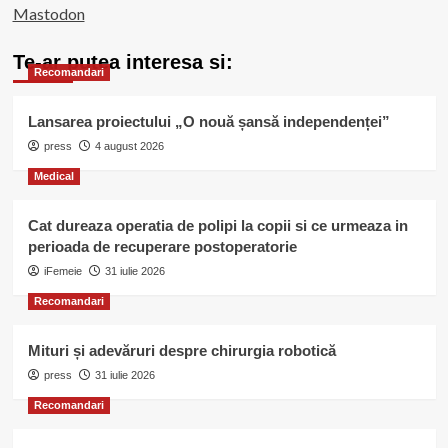
Mastodon
Te-ar putea interesa si:
Recomandari
Lansarea proiectului „O nouă șansă independenței”
press
4 august 2026
Medical
Cat dureaza operatia de polipi la copii si ce urmeaza in
perioada de recuperare postoperatorie
iFemeie
31 iulie 2026
Recomandari
Mituri și adevăruri despre chirurgia robotică
press
31 iulie 2026
Recomandari