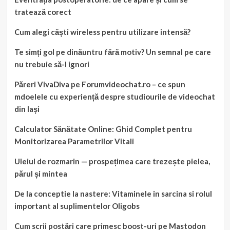
tratează corect
Cum alegi căști wireless pentru utilizare intensă?
Te simți gol pe dinăuntru fără motiv? Un semnal pe care
nu trebuie să-l ignori
Păreri VivaDiva pe Forumvideochat.ro – ce spun
mdoelele cu experiență despre studiourile de videochat
din Iași
Calculator Sănătate Online: Ghid Complet pentru
Monitorizarea Parametrilor Vitali
Uleiul de rozmarin — prospețimea care trezește pielea,
părul și mintea
De la conceptie la nastere: Vitaminele in sarcina si rolul
important al suplimentelor Oligobs
Cum scrii postări care primesc boost-uri pe Mastodon