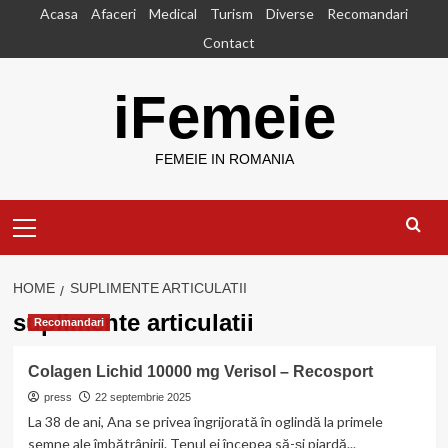
Skip
Acasa
Afaceri
Medical
Turism
Diverse
Recomandari
to
Contact
content
iFemeie
FEMEIE IN ROMANIA
Primary
Menu
HOME
SUPLIMENTE ARTICULATII
suplimente articulatii
Recomandari
Colagen Lichid 10000 mg Verisol – Recosport
press
22 septembrie 2025
La 38 de ani, Ana se privea îngrijorată în oglindă la primele
semne ale îmbătrânirii. Tenul ei începea să-și piardă...