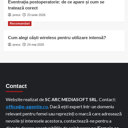
Eventrația postoperatorie: de ce apare și cum se
tratează corect
press
23 iunie 2026
Recomandari
Cum alegi căști wireless pentru utilizare intensă?
press
24 mai 2026
Contact
Website realizat de
SC ARC MEDIASOFT SRL
. Contact:
office@e-agentie.ro
. Dacă ești expert într-un domeniu
relevant pentru femei sau reprezinți o marcă care adresează
nevoile și interesele acestora, contactează-ne pentru a
discuta despre oportunitățile de colaborare pe
iFemeie.ro
.