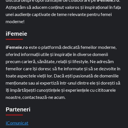
Așteptăm să aducem conținut valoros și inspirațional în fața
unei audiențe captivate de teme relevante pentru femei
moderne!
iFemeie
iFemeie.ro
este o platformă dedicată femeilor moderne,
oferind informații utile și inspirație în diverse domenii
precum carieră, sănătate, relații și lifestyle. Ne adresăm
femeilor care își doresc să fie informate și să se dezvolte în
toate aspectele vieții lor. Dacă ești pasionată de domeniile
menționate sau ai expertiză într-unul dintre ele și dorești să
îți împărtășești cunoștințele și experiențele cu cititoarele
noastre, contactează-ne acum.
Parteneri
iComunicat