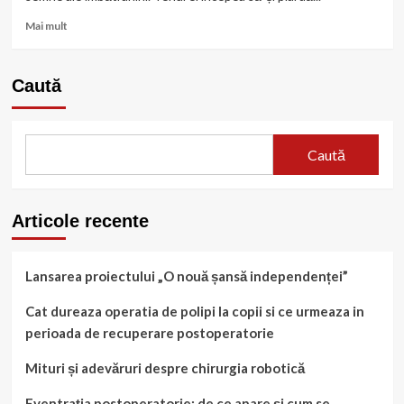
Read
Mai mult
more
about
Colagen
Caută
Lichid
10000
mg
Verisol
Caută
–
Recosport
Articole recente
Lansarea proiectului „O nouă șansă independenței”
Cat dureaza operatia de polipi la copii si ce urmeaza in
perioada de recuperare postoperatorie
Mituri și adevăruri despre chirurgia robotică
Eventrația postoperatorie: de ce apare și cum se