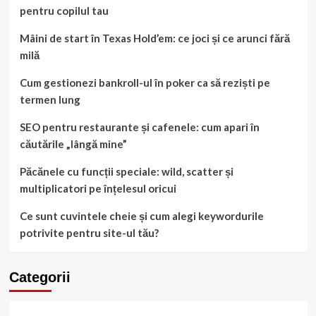
pentru copilul tau
Mâini de start în Texas Hold’em: ce joci și ce arunci fără
milă
Cum gestionezi bankroll-ul în poker ca să reziști pe
termen lung
SEO pentru restaurante și cafenele: cum apari în
căutările „lângă mine”
Păcănele cu funcții speciale: wild, scatter și
multiplicatori pe înțelesul oricui
Ce sunt cuvintele cheie și cum alegi keywordurile
potrivite pentru site-ul tău?
Categorii