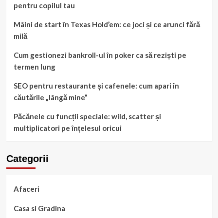
pentru copilul tau
Mâini de start în Texas Hold’em: ce joci și ce arunci fără
milă
Cum gestionezi bankroll-ul în poker ca să reziști pe
termen lung
SEO pentru restaurante și cafenele: cum apari în
căutările „lângă mine”
Păcănele cu funcții speciale: wild, scatter și
multiplicatori pe înțelesul oricui
Categorii
Afaceri
Casa si Gradina