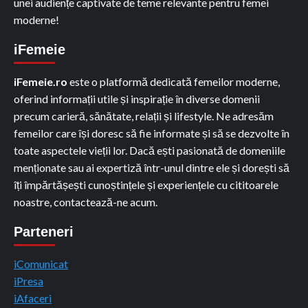
unei audiențe captivate de teme relevante pentru femei
moderne!
iFemeie
iFemeie.ro
este o platformă dedicată femeilor moderne,
oferind informații utile și inspirație în diverse domenii
precum carieră, sănătate, relații și lifestyle. Ne adresăm
femeilor care își doresc să fie informate și să se dezvolte în
toate aspectele vieții lor. Dacă ești pasionată de domeniile
menționate sau ai expertiză într-unul dintre ele și dorești să
îți împărtășești cunoștințele și experiențele cu cititoarele
noastre, contactează-ne acum.
Parteneri
iComunicat
iPresa
iAfaceri