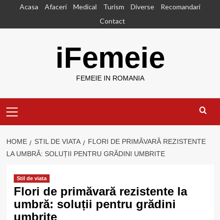
Skip
Acasa
Afaceri
Medical
Turism
Diverse
Recomandari
to
Contact
content
iFemeie
FEMEIE IN ROMANIA
Primary
Menu
HOME
STIL DE VIATA
FLORI DE PRIMĂVARĂ REZISTENTE
LA UMBRĂ: SOLUȚII PENTRU GRĂDINI UMBRITE
Stil de viata
Flori de primăvară rezistente la
umbră: soluții pentru grădini
umbrite