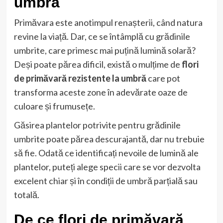
umbră
Primăvara este anotimpul renașterii, când natura
revine la viață. Dar, ce se întâmplă cu grădinile
umbrite, care primesc mai puțină lumină solară?
Deși poate părea dificil, există o mulțime de
flori
de primăvară rezistente la umbră
care pot
transforma aceste zone în adevărate oaze de
culoare și frumusețe.
Găsirea plantelor potrivite pentru grădinile
umbrite poate părea descurajantă, dar nu trebuie
să fie. Odată ce identificați nevoile de lumină ale
plantelor, puteți alege specii care se vor dezvolta
excelent chiar și în condiții de umbră parțială sau
totală.
De ce flori de primăvară