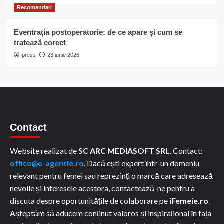
Recomandari
Eventrația postoperatorie: de ce apare și cum se
tratează corect
press
23 iunie 2026
Contact
Website realizat de
SC ARC MEDIASOFT SRL
. Contact:
office@e-agentie.ro
. Dacă ești expert într-un domeniu
relevant pentru femei sau reprezinți o marcă care adresează
nevoile și interesele acestora, contactează-ne pentru a
discuta despre oportunitățile de colaborare pe
iFemeie.ro
.
Așteptăm să aducem conținut valoros și inspirațional în fața