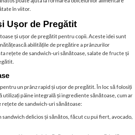
nătos poate ajuta la formarea obiceiurilor alimentare
ate în viitor.
i Ușor de Pregătit
toase și ușor de pregătit pentru copii. Aceste idei sunt
nătățească abilitățile de pregătire a prânzurilor
ta rețete de sandwich-uri sănătoase, salate de fructe și
gătit.
ase
ntru un prânz rapid și ușor de pregătit. În loc să folosiți
ă utilizați pâine integrală și ingrediente sănătoase, cum ar
 de rețete de sandwich-uri sănătoase:
n sandwich delicios și sănătos, făcut cu pui fiert, avocado,