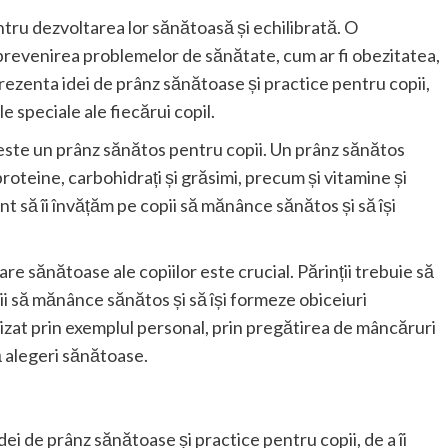
tru dezvoltarea lor sănătoasă și echilibrată. O
 prevenirea problemelor de sănătate, cum ar fi obezitatea,
 prezenta idei de prânz sănătoase și practice pentru copii,
e speciale ale fiecărui copil.
 este un prânz sănătos pentru copii. Un prânz sănătos
roteine, carbohidrați și grăsimi, precum și vitamine și
 să îi învățăm pe copii să mănânce sănătos și să își
are sănătoase ale copiilor este crucial. Părinții trebuie să
pii să mănânce sănătos și să își formeze obiceiuri
izat prin exemplul personal, prin pregătirea de mâncăruri
că alegeri sănătoase.
dei de prânz sănătoase și practice pentru copii, de a îi