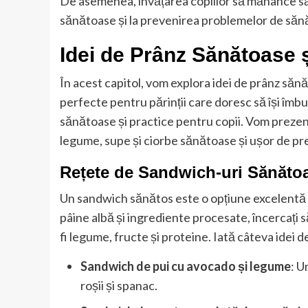
De asemenea, învățarea copiilor să mănânce să
sănătoase și la prevenirea problemelor de sănăt
Idei de Prânz Sănătoase ș
În acest capitol, vom explora idei de prânz sănă
perfecte pentru părinții care doresc să își îmbu
sănătoase și practice pentru copii. Vom prezen
legume, supe și ciorbe sănătoase și ușor de pre
Rețete de Sandwich-uri Sănăto
Un sandwich sănătos este o opțiune excelentă pe
pâine albă și ingrediente procesate, încercați s
fi legume, fructe și proteine. Iată câteva idei
Sandwich de pui cu avocado și legume
: U
roșii și spanac.