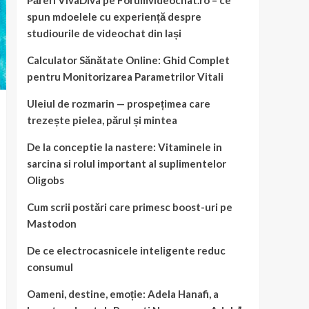
Păreri VivaDiva pe Forumvideochat.ro – ce
spun mdoelele cu experiență despre
studiourile de videochat din Iași
Calculator Sănătate Online: Ghid Complet
pentru Monitorizarea Parametrilor Vitali
Uleiul de rozmarin — prospețimea care
trezește pielea, părul și mintea
De la conceptie la nastere: Vitaminele in
sarcina si rolul important al suplimentelor
Oligobs
Cum scrii postări care primesc boost-uri pe
Mastodon
De ce electrocasnicele inteligente reduc
consumul
Oameni, destine, emoție: Adela Hanafi, a