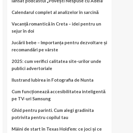
lansat podcastul „Povești Nespuse cu Adela”
Calendarul complet al analizelor în sarcină
Vacanță romantică în Creta – idei pentru un
sejur în doi
Jucării bebe – Importanța pentru dezvoltare și
recomandări pe vârste
2025: cum verifici calitatea site-urilor unde
publici advertoriale
Ilustrand Iubirea in Fotografia de Nunta
Cum funcționează accesibilitatea inteligentă
pe TV-uri Samsung
Ghid pentru parinti. Cum alegi gradinita
potrivita pentru copilul tau
Mâini de start în Texas Hold’em: ce joci și ce