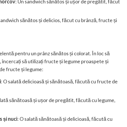
 morcov
: Un sandwich sănătos și ușor de pregătit, făcut
sandwich sănătos și delicios, făcut cu brânză, fructe și
elentă pentru un prânz sănătos și colorat. În loc să
încercați să utilizați fructe și legume proaspete și
 de fructe și legume:
i
: O salată delicioasă și sănătoasă, făcută cu fructe de
alată sănătoasă și ușor de pregătit, făcută cu legume,
 și nuci
: O salată sănătoasă și delicioasă, făcută cu