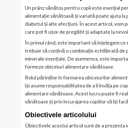
Un prânz sănătos pentru copii este esențial pen
alimentație sănătoasă și variată poate ajuta la
diabetul și alte afecțiuni. În acest articol, vom
care pot fi ușor de pregătit și adaptate la nevoil
În primul rând, este important să înțelegem ce
trebuie să conțină o combinație echilibrată de p
minerale esențiale. De asemenea, este important
formeze obiceiuri alimentare sănătoase.
Rolul părinților în formarea obiceiurilor aliment
își asume responsabilitatea de a îi învăța pe co
alimentare sănătoase. Acest lucru poate fi real
sănătoase și prin încurajarea copiilor să își fa
Obiectivele articolului
Obiectivele acestui articol sunt de a prezenta i