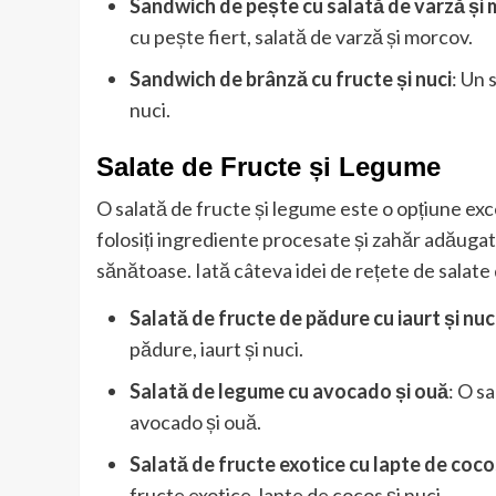
Sandwich de pește cu salată de varză și
cu pește fiert, salată de varză și morcov.
Sandwich de brânză cu fructe și nuci
: Un 
nuci.
Salate de Fructe și Legume
O salată de fructe și legume este o opțiune exc
folosiți ingrediente procesate și zahăr adăugat, 
sănătoase. Iată câteva idei de rețete de salate
Salată de fructe de pădure cu iaurt și nuc
pădure, iaurt și nuci.
Salată de legume cu avocado și ouă
: O s
avocado și ouă.
Salată de fructe exotice cu lapte de cocos
fructe exotice, lapte de cocos și nuci.