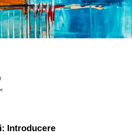
t
le
i: Introducere