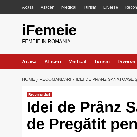
Skip
Acasa
Afaceri
Medical
Turism
Diverse
Recom
to
content
iFemeie
FEMEIE IN ROMANIA
Acasa
Afaceri
Medical
Turism
Diverse
HOME
RECOMANDARI
IDEI DE PRÂNZ SĂNĂTOASE 
Recomandari
Idei de Prânz 
de Pregătit pen