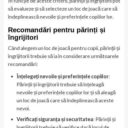
În funcție de aceste criterii, părinții și îngrijitorii pot
să evalueze și să selecteze un loc de joacă care să
îndeplinească nevoile și preferințele copiilor lor.
Recomandări pentru părinți și
îngrijitori
Când alegem un loc de joacă pentru copii, părinții și
îngrijitorii trebuie să ia în considerare următoarele
recomandări:
Înțelegeți nevoile și preferințele copiilor
:
Părinții și îngrijitorii trebuie să înțeleagă
nevoile și preferințele copiilor lor și să aleagă
un loc de joacă care să îndeplinească aceste
nevoi.
Verificați siguranța și securitatea
: Părinții și
îngrijitorii trebuie să verifice dacă locul de