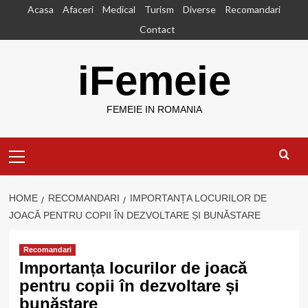
Skip
Acasa
Afaceri
Medical
Turism
Diverse
Recomandari
to
Contact
content
iFemeie
FEMEIE IN ROMANIA
Primary
Menu
HOME
RECOMANDARI
IMPORTANȚA LOCURILOR DE
JOACĂ PENTRU COPII ÎN DEZVOLTARE ȘI BUNĂSTARE
Recomandari
Importanța locurilor de joacă
pentru copii în dezvoltare și
bunăstare