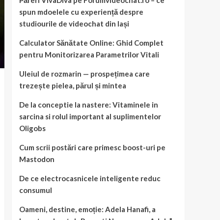
Păreri VivaDiva pe Forumvideochat.ro – ce
spun mdoelele cu experiență despre
studiourile de videochat din Iași
Calculator Sănătate Online: Ghid Complet
pentru Monitorizarea Parametrilor Vitali
Uleiul de rozmarin — prospețimea care
trezește pielea, părul și mintea
De la conceptie la nastere: Vitaminele in
sarcina si rolul important al suplimentelor
Oligobs
Cum scrii postări care primesc boost-uri pe
Mastodon
De ce electrocasnicele inteligente reduc
consumul
Oameni, destine, emoție: Adela Hanafi, a