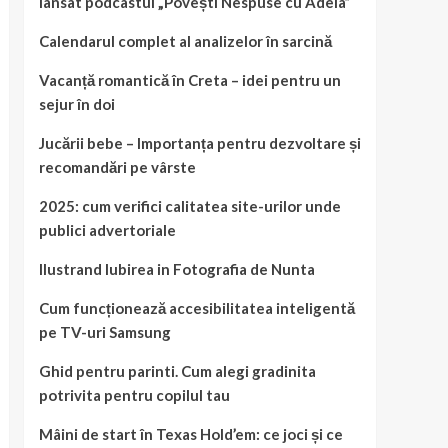
lansat podcastul „Povești Nespuse cu Adela”
Calendarul complet al analizelor în sarcină
Vacanță romantică în Creta – idei pentru un
sejur în doi
Jucării bebe – Importanța pentru dezvoltare și
recomandări pe vârste
2025: cum verifici calitatea site-urilor unde
publici advertoriale
Ilustrand Iubirea in Fotografia de Nunta
Cum funcționează accesibilitatea inteligentă
pe TV-uri Samsung
Ghid pentru parinti. Cum alegi gradinita
potrivita pentru copilul tau
Mâini de start în Texas Hold’em: ce joci și ce