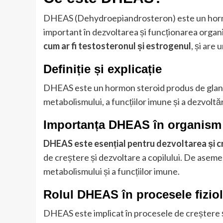
DHEAS (Dehydroepiandrosteron) este un hormo
important în dezvoltarea și funcționarea organ
cum ar fi testosteronul și estrogenul
, și are
Definiție și explicație
DHEAS este un hormon steroid produs de gland
metabolismului, a funcțiilor imune și a dezvoltăr
Importanța DHEAS în organism
DHEAS este esențial pentru dezvoltarea și cr
de creștere și dezvoltare a copilului. De asem
metabolismului și a funcțiilor imune.
Rolul DHEAS în procesele fizio
DHEAS este implicat în procesele de creștere ș