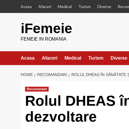
Skip
Acasa
Afaceri
Medical
Turism
Diverse
Recom
to
content
iFemeie
FEMEIE IN ROMANIA
Acasa
Afaceri
Medical
Turism
Diverse
HOME
RECOMANDARI
ROLUL DHEAS ÎN SĂNĂTATE 
Recomandari
Rolul DHEAS în
dezvoltare