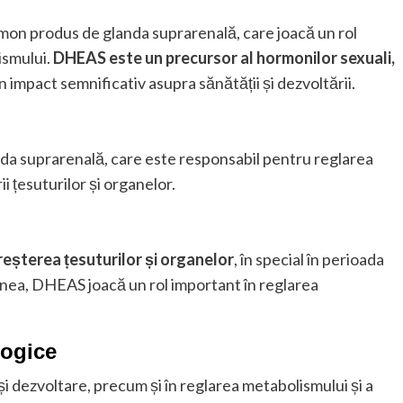
n produs de glanda suprarenală, care joacă un rol
ismului.
DHEAS este un precursor al hormonilor sexuali,
 un impact semnificativ asupra sănătății și dezvoltării.
a suprarenală, care este responsabil pentru reglarea
ii țesuturilor și organelor.
eșterea țesuturilor și organelor
, în special în perioada
enea, DHEAS joacă un rol important în reglarea
logice
i dezvoltare, precum și în reglarea metabolismului și a