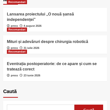
Recomandari
Lansarea proiectului „O nouă șansă
independenței”
press
4 august 2026
Recomandari
Mituri și adevăruri despre chirurgia robotică
press
31 iulie 2026
Recomandari
Eventrația postoperatorie: de ce apare și cum se
tratează corect
press
23 iunie 2026
Caută
Caută