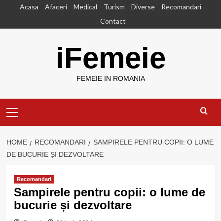
Skip
Acasa
Afaceri
Medical
Turism
Diverse
Recomandari
to
Contact
content
iFemeie
FEMEIE IN ROMANIA
Primary
Menu
HOME
RECOMANDARI
SAMPIRELE PENTRU COPII: O LUME
DE BUCURIE ȘI DEZVOLTARE
Recomandari
Sampirele pentru copii: o lume de
bucurie și dezvoltare