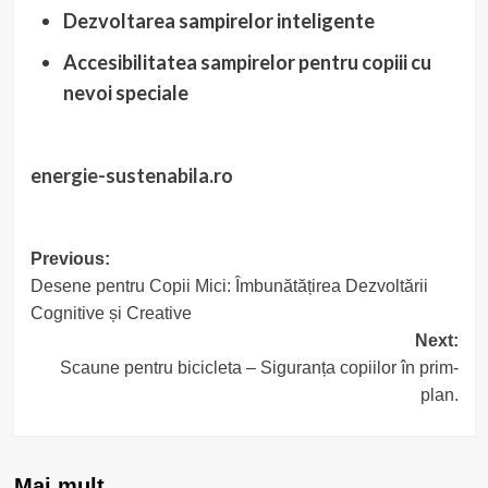
Dezvoltarea sampirelor inteligente
Accesibilitatea sampirelor pentru copiii cu
nevoi speciale
energie-sustenabila.ro
Post
Previous:
Desene pentru Copii Mici: Îmbunătățirea Dezvoltării
navigation
Cognitive și Creative
Next:
Scaune pentru bicicleta – Siguranța copiilor în prim-
plan.
Mai mult