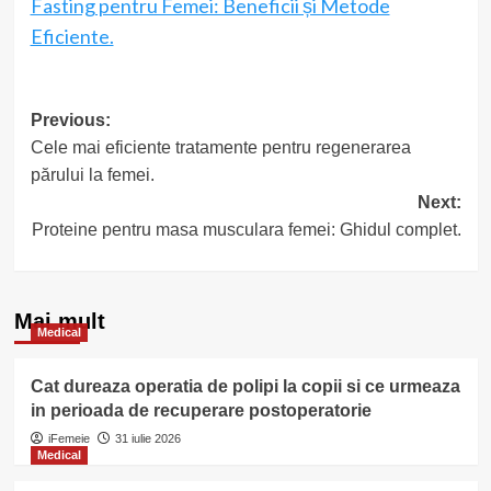
Fasting pentru Femei: Beneficii și Metode
Eficiente.
Post
Previous:
Cele mai eficiente tratamente pentru regenerarea
navigation
părului la femei.
Next:
Proteine pentru masa musculara femei: Ghidul complet.
Mai mult
Medical
Cat dureaza operatia de polipi la copii si ce urmeaza
in perioada de recuperare postoperatorie
iFemeie
31 iulie 2026
Medical