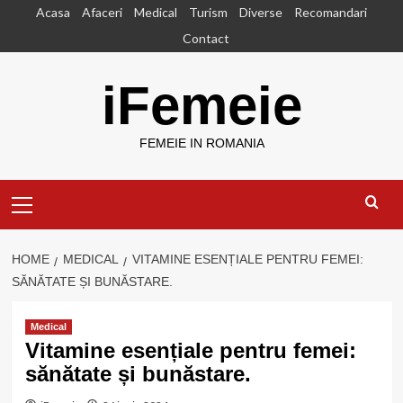
Skip
Acasa
Afaceri
Medical
Turism
Diverse
Recomandari
to
Contact
content
iFemeie
FEMEIE IN ROMANIA
Primary
Menu
HOME
MEDICAL
VITAMINE ESENȚIALE PENTRU FEMEI:
SĂNĂTATE ȘI BUNĂSTARE.
Medical
Vitamine esențiale pentru femei:
sănătate și bunăstare.