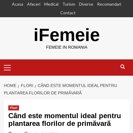
Skip
Acasa
Afaceri
Medical
Turism
Diverse
Recomandari
to
Contact
content
iFemeie
FEMEIE IN ROMANIA
Primary
Menu
HOME
FLORI
CÂND ESTE MOMENTUL IDEAL PENTRU
PLANTAREA FLORILOR DE PRIMĂVARĂ
Flori
Când este momentul ideal pentru
plantarea florilor de primăvară