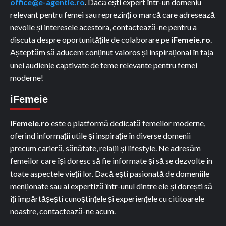
office@e-agentie.ro
. Dacă ești expert într-un domeniu
relevant pentru femei sau reprezinți o marcă care adresează
nevoile și interesele acestora, contactează-ne pentru a
discuta despre oportunitățile de colaborare pe
iFemeie.ro
.
Așteptăm să aducem conținut valoros și inspirațional în fața
unei audiențe captivate de teme relevante pentru femei
moderne!
iFemeie
iFemeie.ro
este o platformă dedicată femeilor moderne,
oferind informații utile și inspirație în diverse domenii
precum carieră, sănătate, relații și lifestyle. Ne adresăm
femeilor care își doresc să fie informate și să se dezvolte în
toate aspectele vieții lor. Dacă ești pasionată de domeniile
menționate sau ai expertiză într-unul dintre ele și dorești să
îți împărtășești cunoștințele și experiențele cu cititoarele
noastre, contactează-ne acum.