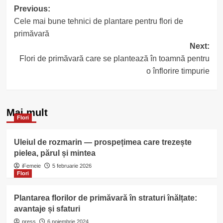
Post
Previous:
Cele mai bune tehnici de plantare pentru flori de
navigation
primăvară
Next:
Flori de primăvară care se plantează în toamnă pentru
o înflorire timpurie
Mai mult
Flori
Uleiul de rozmarin — prospețimea care trezește
pielea, părul și mintea
iFemeie
5 februarie 2026
Flori
Plantarea florilor de primăvară în straturi înălțate:
avantaje și sfaturi
press
6 noiembrie 2024