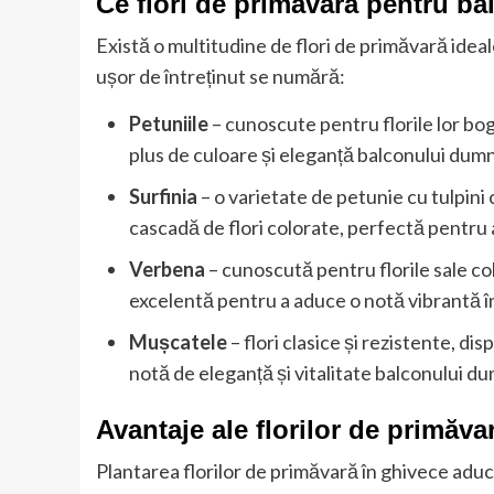
Ce flori de primăvară pentru ba
Există o multitudine de flori de primăvară ideal
ușor de întreținut se numără:
Petuniile
– cunoscute pentru florile lor boga
plus de culoare și eleganță balconului dum
Surfinia
– o varietate de petunie cu tulpin
cascadă de flori colorate, perfectă pentru
Verbena
– cunoscută pentru florile sale co
excelentă pentru a aduce o notă vibrantă 
Mușcatele
– flori clasice și rezistente, d
notă de eleganță și vitalitate balconului 
Avantaje ale florilor de primăv
Plantarea florilor de primăvară în ghivece adu