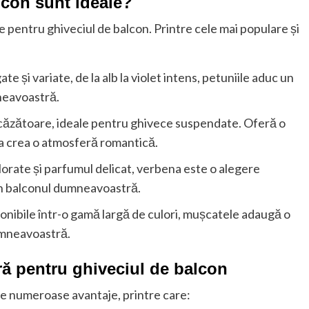
lcon sunt ideale?
e pentru ghiveciul de balcon. Printre cele mai populare și
te și variate, de la alb la violet intens, petuniile aduc un
neavoastră.
i căzătoare, ideale pentru ghivece suspendate. Oferă o
 a crea o atmosferă romantică.
lorate și parfumul delicat, verbena este o alegere
în balconul dumneavoastră.
isponibile într-o gamă largă de culori, mușcatele adaugă o
dumneavoastră.
ară pentru ghiveciul de balcon
ce numeroase avantaje, printre care: