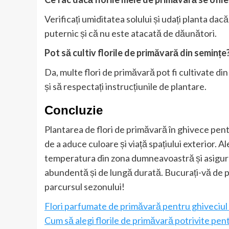
Verificați umiditatea solului și udați planta da
puternic și că nu este atacată de dăunători.
Pot să cultiv florile de primăvară din semințe
Da, multe flori de primăvară pot fi cultivate di
și să respectați instrucțiunile de plantare.
Concluzie
Plantarea de flori de primăvară în ghivece pe
de a aduce culoare și viață spațiului exterior. Al
temperatura din zona dumneavoastră și asigurați
abundentă și de lungă durată. Bucurați-vă de p
parcursul sezonului!
Flori parfumate de primăvară pentru ghiveciul 
Cum să alegi florile de primăvară potrivite pen