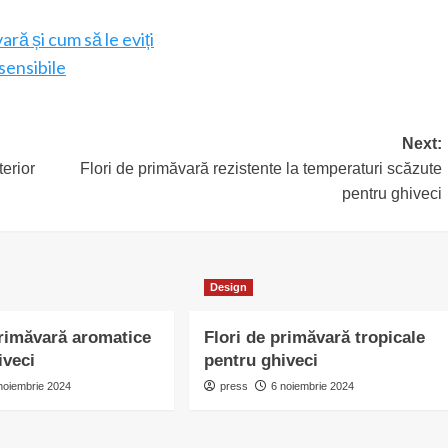
ară și cum să le eviți
sensibile
Next:
terior
Flori de primăvară rezistente la temperaturi scăzute
pentru ghiveci
Design
primăvară aromatice
Flori de primăvară tropicale
iveci
pentru ghiveci
noiembrie 2024
press
6 noiembrie 2024