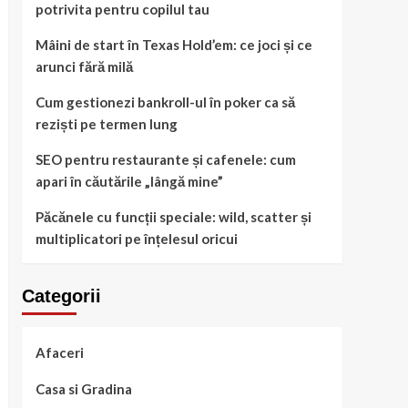
potrivita pentru copilul tau
Mâini de start în Texas Hold’em: ce joci și ce
arunci fără milă
Cum gestionezi bankroll-ul în poker ca să
reziști pe termen lung
SEO pentru restaurante și cafenele: cum
apari în căutările „lângă mine”
Păcănele cu funcții speciale: wild, scatter și
multiplicatori pe înțelesul oricui
Categorii
Afaceri
Casa si Gradina