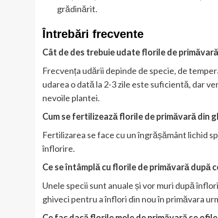
grădinărit.
Întrebări frecvente
Cât de des trebuie udate florile de primăvară
Frecvența udării depinde de specie, de tempera
udarea o dată la 2-3 zile este suficientă, dar ver
nevoile plantei.
Cum se fertilizează florile de primăvară din g
Fertilizarea se face cu un îngrășământ lichid sp
înflorire.
Ce se întâmplă cu florile de primăvară după c
Unele specii sunt anuale și vor muri după înflori
ghiveci pentru a înflori din nou în primăvara u
Ce fac dacă florile mele de primăvară se ofil