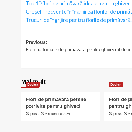
Top 10 flori de primăvară ideale pentru ghiveci
Greșeli frecvente în îngrijirea florilor de primăv
Trucuri de îngrijire pentru florile de primăvară 
Post
Previous:
Flori parfumate de primăvară pentru ghiveciul de in
navigation
Mai mult
Design
Design
Flori de primăvară perene
Flori de 
potrivite pentru ghiveci
pentru gh
press
6 noiembrie 2024
press
6 