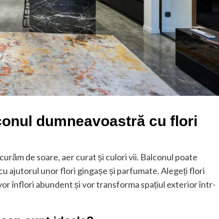
conul dumneavoastră cu flori
curăm de soare, aer curat și culori vii. Balconul poate
 cu ajutorul unor flori gingașe și parfumate. Alegeți flori
r înflori abundent și vor transforma spațiul exterior într-