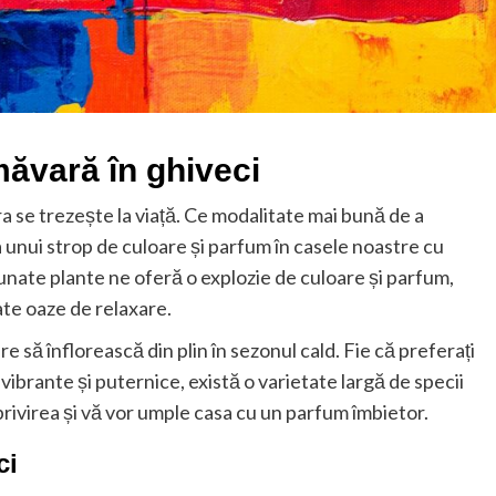
măvară în ghiveci
a se trezește la viață. Ce modalitate mai bună de a
 unui strop de culoare și parfum în casele noastre cu
nate plante ne oferă o explozie de culoare și parfum,
te oaze de relaxare.
re să înflorească din plin în sezonul cald. Fie că preferați
le vibrante și puternice, există o varietate largă de specii
privirea și vă vor umple casa cu un parfum îmbietor.
ci