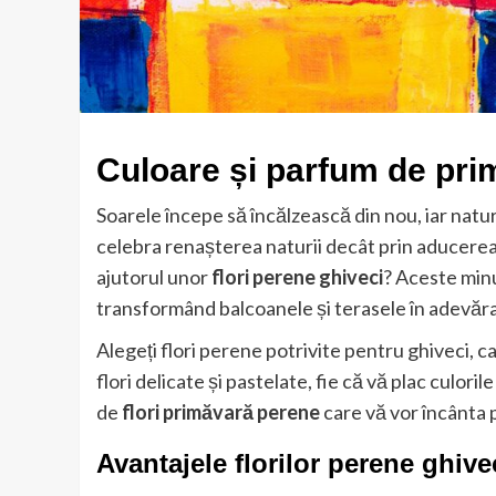
Culoare și parfum de pri
Soarele începe să încălzească din nou, iar natur
celebra renașterea naturii decât prin aducerea
ajutorul unor
flori perene ghiveci
? Aceste minu
transformând balcoanele și terasele în adevăra
Alegeți flori perene potrivite pentru ghiveci, ca
flori delicate și pastelate, fie că vă plac culori
de
flori primăvară perene
care vă vor încânta 
Avantajele florilor perene ghive