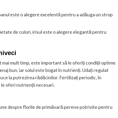
lipanul este o alegere excelentă pentru a adăuga un strop
ietate de culori, irisul este o alegere elegantă pentru
hiveci
 mai mult timp, este important să le oferiți condiții optime
naj bun, iar solul este bogat în nutrienți. Udați regulat
e la putrezirea rădăcinilor. Fertilizați periodic, în
 le oferi nutrienții necesari.
mune despre florile de primăvară perene potrivite pentru