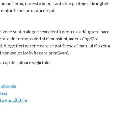
 timpul iernii, dar este important să le protejezi de îngheț
 muți într-un loc mai protejat.
ghivece sunt o alegere excelentă pentru a adăuga culoare
tate de forme, culori și dimensiuni, iar cu o îngrijire
nd. Alege flori perene care se potrivesc climatului din zona
 frumusețea lor în fiecare primăvară.
trop de culoare vieții tale!
 albinele
veci
l de bucătărie