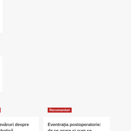
Recomandari
devăruri despre
Eventrația postoperatorie:
obotică
de ce apare și cum se