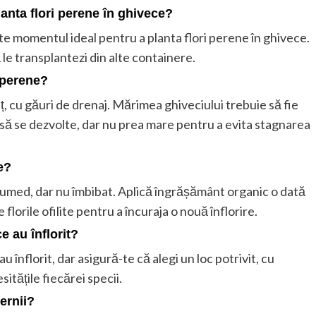
nta flori perene în ghivece?
ste momentul ideal pentru a planta flori perene în ghivece.
ă le transplantezi din alte containere.
 perene?
ț, cu găuri de drenaj. Mărimea ghiveciului trebuie să fie
 să se dezvolte, dar nu prea mare pentru a evita stagnarea
e?
e umed, dar nu îmbibat. Aplică îngrășământ organic o dată
 florile ofilite pentru a încuraja o nouă înflorire.
e au înflorit?
 înflorit, dar asigură-te că alegi un loc potrivit, cu
itățile fiecărei specii.
ernii?