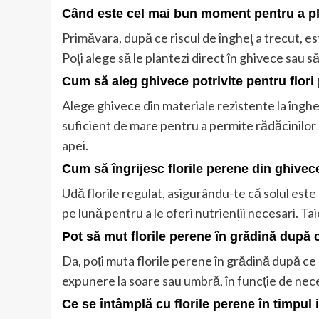
Când este cel mai bun moment pentru a pla
Primăvara, după ce riscul de îngheț a trecut, e
Poți alege să le plantezi direct în ghivece sau s
Cum să aleg ghivece potrivite pentru flori
Alege ghivece din materiale rezistente la înghe
suficient de mare pentru a permite rădăcinilor
apei.
Cum să îngrijesc florile perene din ghivec
Udă florile regulat, asigurându-te că solul est
pe lună pentru a le oferi nutrienții necesari. Taie
Pot să mut florile perene în grădină după c
Da, poți muta florile perene în grădină după ce au
expunere la soare sau umbră, în funcție de neces
Ce se întâmplă cu florile perene în timpul i