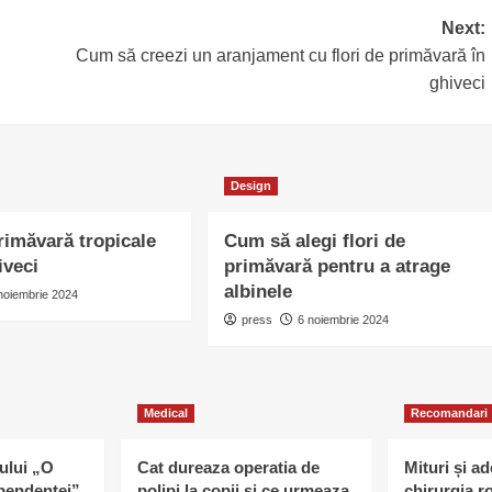
Next:
Cum să creezi un aranjament cu flori de primăvară în
ghiveci
Design
primăvară tropicale
Cum să alegi flori de
iveci
primăvară pentru a atrage
albinele
noiembrie 2024
press
6 noiembrie 2024
Medical
Recomandari
ului „O
Cat dureaza operatia de
Mituri și a
pendenței”
polipi la copii si ce urmeaza
chirurgia r