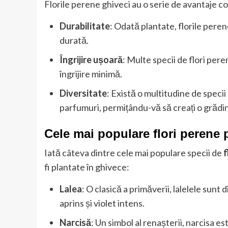
Florile perene ghiveci au o serie de avantaje c
Durabilitate
: Odată plantate, florile peren
durată.
Îngrijire ușoară
: Multe specii de flori pere
îngrijire minimă.
Diversitate
: Există o multitudine de specii
parfumuri, permițându-vă să creați o grădi
Cele mai populare flori perene 
Iată câteva dintre cele mai populare specii de
f
fi plantate în ghivece:
Lalea
: O clasică a primăverii, lalelele sunt 
aprins și violet intens.
Narcisă
: Un simbol al renașterii, narcisa e