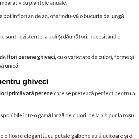
omparativ cu plantele anuale:
e pot înflori an de an, oferindu-vă o bucurie de lungă
ne sunt rezistente la boli și dăunători, necesitând o
 de
flori perene ghiveci
, cu o varietate de culori, forme și
nă unică.
pentru ghiveci
lori primăvară perene
care se pretează perfect pentru a
disponibile într-o gamă largă de culori, de la alb pur la roșu
ste o floare elegantă, cu petale galbene strălucitoare și o