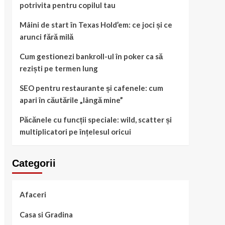
potrivita pentru copilul tau
Mâini de start în Texas Hold’em: ce joci și ce
arunci fără milă
Cum gestionezi bankroll-ul în poker ca să
reziști pe termen lung
SEO pentru restaurante și cafenele: cum
apari în căutările „lângă mine”
Păcănele cu funcții speciale: wild, scatter și
multiplicatori pe înțelesul oricui
Categorii
Afaceri
Casa si Gradina