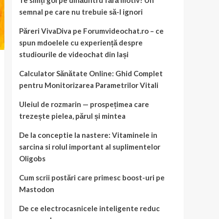
Te simți gol pe dinăuntru fără motiv? Un
semnal pe care nu trebuie să-l ignori
Păreri VivaDiva pe Forumvideochat.ro – ce
spun mdoelele cu experiență despre
studiourile de videochat din Iași
Calculator Sănătate Online: Ghid Complet
pentru Monitorizarea Parametrilor Vitali
Uleiul de rozmarin — prospețimea care
trezește pielea, părul și mintea
De la conceptie la nastere: Vitaminele in
sarcina si rolul important al suplimentelor
Oligobs
Cum scrii postări care primesc boost-uri pe
Mastodon
De ce electrocasnicele inteligente reduc