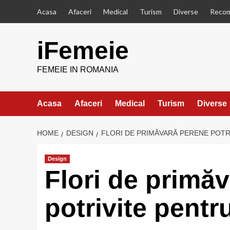
Skip
Acasa
Afaceri
Medical
Turism
Diverse
Recom
to
content
iFemeie
FEMEIE IN ROMANIA
Acasa
Afaceri
Medical
Turism
Diverse
HOME
DESIGN
FLORI DE PRIMĂVARĂ PERENE POTR
Design
Flori de primă
potrivite pentr