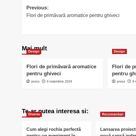
Post
Previous:
Flori de primăvară aromatice pentru ghiveci
navigation
Mai mult
Design
Design
Flori de primăvară aromatice
Flori de 
pentru ghiveci
pentru gh
press
6 noiembrie 2024
press
6 
Te-ar putea interesa si:
Diverse
Recomandari
Cum alegi rochia perfectă
Lansarea proiect
pentru un eveniment în
nouă șansă inde