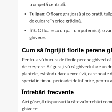
trompetă centrală.
Tulipan
: O floare grațioasă și colorată, tu
de culoare în orice grădină.
Iris
: O floare cu un parfum puternic și o var
ghivece.
Cum să îngrijiți florile perene g
Pentru a vă bucura de florile perene ghiveci cât
de creștere. Asigurați-vă că ghiveciul are un dre
plantele, evitând udarea excesivă, care poate duc
special în timpul perioadei de înflorire, pentru a
Întrebări frecvente
Aici găsești răspunsuri la câteva întrebări co
ghivece: