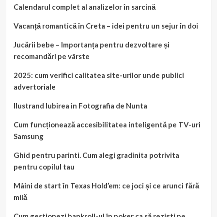
Calendarul complet al analizelor în sarcină
Vacanță romantică în Creta – idei pentru un sejur în doi
Jucării bebe – Importanța pentru dezvoltare și
recomandări pe vârste
2025: cum verifici calitatea site-urilor unde publici
advertoriale
Ilustrand Iubirea in Fotografia de Nunta
Cum funcționează accesibilitatea inteligentă pe TV-uri
Samsung
Ghid pentru parinti. Cum alegi gradinita potrivita
pentru copilul tau
Mâini de start în Texas Hold’em: ce joci și ce arunci fără
milă
Cum gestionezi bankroll-ul în poker ca să reziști pe