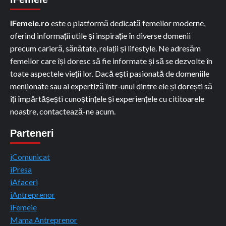
iFemeie.ro
este o platformă dedicată femeilor moderne,
oferind informații utile și inspirație în diverse domenii
precum carieră, sănătate, relații și lifestyle. Ne adresăm
femeilor care își doresc să fie informate și să se dezvolte în
toate aspectele vieții lor. Dacă ești pasionată de domeniile
menționate sau ai expertiză într-unul dintre ele și dorești să
îți împărtășești cunoștințele și experiențele cu cititoarele
noastre, contactează-ne acum.
Parteneri
iComunicat
iPresa
iAfaceri
iAntreprenor
iFemeie
Mama Antreprenor