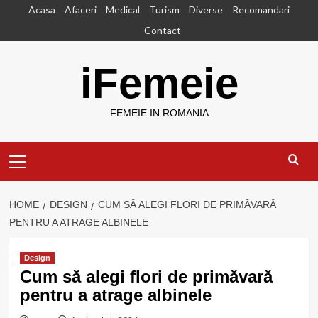
Skip
Acasa
Afaceri
Medical
Turism
Diverse
Recomandari
to
Contact
content
iFemeie
FEMEIE IN ROMANIA
Primary
Menu
HOME
DESIGN
CUM SĂ ALEGI FLORI DE PRIMĂVARĂ
PENTRU A ATRAGE ALBINELE
Design
Cum să alegi flori de primăvară
pentru a atrage albinele