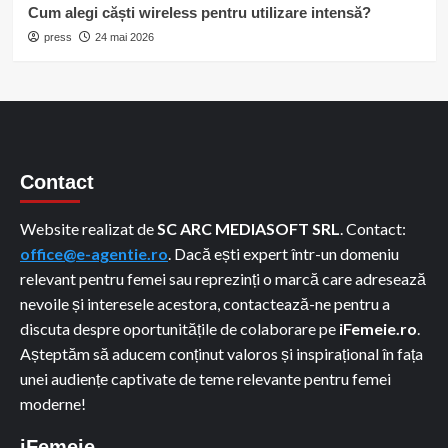
Cum alegi căști wireless pentru utilizare intensă?
press
24 mai 2026
Contact
Website realizat de
SC ARC MEDIASOFT SRL
. Contact:
office@e-agentie.ro
. Dacă ești expert într-un domeniu
relevant pentru femei sau reprezinți o marcă care adresează
nevoile și interesele acestora, contactează-ne pentru a
discuta despre oportunitățile de colaborare pe
iFemeie.ro
.
Așteptăm să aducem conținut valoros și inspirațional în fața
unei audiențe captivate de teme relevante pentru femei
moderne!
iFemeie