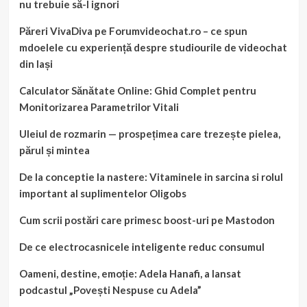
nu trebuie să-l ignori
Păreri VivaDiva pe Forumvideochat.ro – ce spun
mdoelele cu experiență despre studiourile de videochat
din Iași
Calculator Sănătate Online: Ghid Complet pentru
Monitorizarea Parametrilor Vitali
Uleiul de rozmarin — prospețimea care trezește pielea,
părul și mintea
De la conceptie la nastere: Vitaminele in sarcina si rolul
important al suplimentelor Oligobs
Cum scrii postări care primesc boost-uri pe Mastodon
De ce electrocasnicele inteligente reduc consumul
Oameni, destine, emoție: Adela Hanafi, a lansat
podcastul „Povești Nespuse cu Adela”