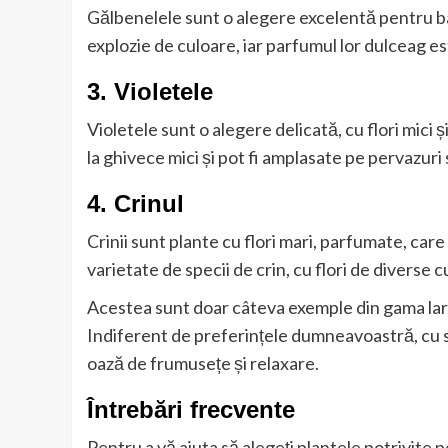
Gălbenelele sunt o alegere excelentă pentru bal
explozie de culoare, iar parfumul lor dulceag es
3. Violetele
Violetele sunt o alegere delicată, cu flori mici
la ghivece mici și pot fi amplasate pe pervazuri
4. Crinul
Crinii sunt plante cu flori mari, parfumate, care
varietate de specii de crin, cu flori de diverse c
Acestea sunt doar câteva exemple din gama la
Indiferent de preferințele dumneavoastră, cu s
oază de frumusețe și relaxare.
Întrebări frecvente
Pentru a vă ajuta să alegeți plantele potrivite