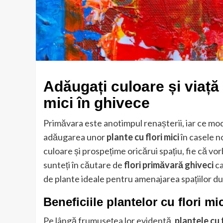
Adăugați culoare și viață 
mici în ghivece
Primăvara este anotimpul renașterii, iar ce mod
adăugarea unor
plante cu flori mici
în casele n
culoare și prospețime oricărui spațiu, fie că vo
sunteți în căutare de
flori primăvară ghiveci
ca
de plante ideale pentru amenajarea spațiilor 
Beneficiile plantelor cu flori mi
Pe lângă frumusețea lor evidentă,
plantele cu f