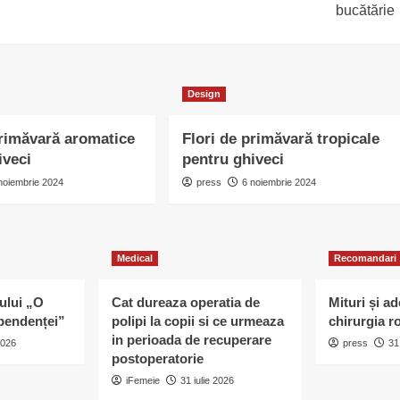
bucătărie
Design
primăvară aromatice
Flori de primăvară tropicale
iveci
pentru ghiveci
noiembrie 2024
press
6 noiembrie 2024
Medical
Recomandari
ului „O
Cat dureaza operatia de
Mituri și a
pendenței”
polipi la copii si ce urmeaza
chirurgia r
in perioada de recuperare
2026
press
31
postoperatorie
iFemeie
31 iulie 2026