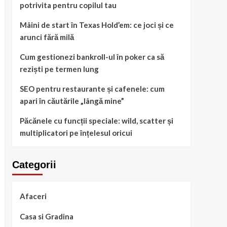
potrivita pentru copilul tau
Mâini de start în Texas Hold’em: ce joci și ce
arunci fără milă
Cum gestionezi bankroll-ul în poker ca să
reziști pe termen lung
SEO pentru restaurante și cafenele: cum
apari în căutările „lângă mine”
Păcănele cu funcții speciale: wild, scatter și
multiplicatori pe înțelesul oricui
Categorii
Afaceri
Casa si Gradina