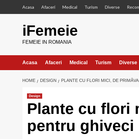
Skip
Acasa
Afaceri
Medical
Turism
Diverse
Recom
to
content
iFemeie
FEMEIE IN ROMANIA
Acasa
Afaceri
Medical
Turism
Diverse
HOME
DESIGN
PLANTE CU FLORI MICI, DE PRIMĂV
Design
Plante cu flori
pentru ghiveci