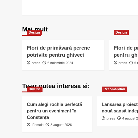
Mai mult
Design
Design
Flori de primăvară perene
Flori de 
potrivite pentru ghiveci
pentru gh
press
6 noiembrie 2024
press
6 
Te-ar putea interesa si:
Diverse
Recomandari
Cum alegi rochia perfectă
Lansarea proiect
pentru un eveniment în
nouă șansă inde
Constanța
press
4 august 
iFemeie
8 august 2026