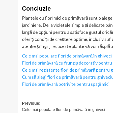
Concluzie
Plantele cu flori mici de primăvară sunt o alege
jardiniere. De la violetele simple și delicate pâ
largă de opțiuni pentru a satisface gustul oricăr
oferiți condiții de creștere optime, inclusiv su
atenție și îngrijire, aceste plante vă vor răsplă
Cele mai populare flori de primăvară în ghiveci
Flori de primăvară cu frunziș decorativ pentru
Cele mai rezistente flori de primăvară pentru g
Cum să alegi flori de primăvară pentru ghiveciu
Flori de primăvară potrivite pentru spații mici
Post
Previous:
Cele mai populare flori de primăvară în ghiveci
navigation