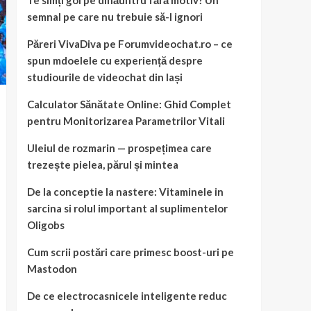
Te simți gol pe dinăuntru fără motiv? Un
semnal pe care nu trebuie să-l ignori
Păreri VivaDiva pe Forumvideochat.ro – ce
spun mdoelele cu experiență despre
studiourile de videochat din Iași
Calculator Sănătate Online: Ghid Complet
pentru Monitorizarea Parametrilor Vitali
Uleiul de rozmarin — prospețimea care
trezește pielea, părul și mintea
De la conceptie la nastere: Vitaminele in
sarcina si rolul important al suplimentelor
Oligobs
Cum scrii postări care primesc boost-uri pe
Mastodon
De ce electrocasnicele inteligente reduc