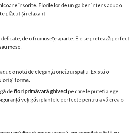
coane însorite. Florile lor de un galben intens aduc o
te plăcut și relaxant.
 și delicate, de o frumusețe aparte. Ele se pretează perfect
 sau mese.
 aduc o notă de eleganță oricărui spațiu. Există o
ulori și forme.
rgă de
flori primăvară ghiveci
pe care le puteți alege.
iguranță veți găsi plantele perfecte pentru a vă crea o
 pentru grădina dumneavoastră, am compilat o listă cu