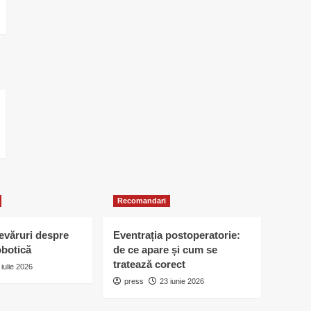
Recomandari
devăruri despre
Eventrația postoperatorie:
obotică
de ce apare și cum se
tratează corect
 iulie 2026
press
23 iunie 2026