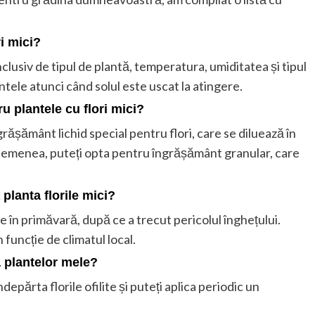
ri mici?
nclusiv de tipul de plantă, temperatura, umiditatea și tipul
ntele atunci când solul este uscat la atingere.
u plantele cu flori mici?
ngrășământ lichid special pentru flori, care se diluează în
asemenea, puteți opta pentru îngrășământ granular, care
planta florile mici?
te în primăvară, după ce a trecut pericolul înghețului.
 funcție de climatul local.
a plantelor mele?
depărta florile ofilite și puteți aplica periodic un