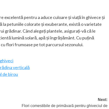
re excelentă pentru a aduce culoare și viață în ghivece și
nă la petuniile colorate și exuberante, există o varietate
ui grădinar. Când alegeți plantele, asigurați-vă că le
ficientă lumină solară, apă și îngrășământ. Cu puțină
ti cu flori frumoase pe tot parcursul sezonului.
 ghiveci
rădina verticală
l de birou
Next:
Flori comestibile de primăvară pentru ghiveciul de