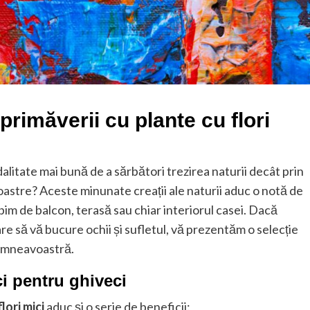
primăverii cu plante cu flori
alitate mai bună de a sărbători trezirea naturii decât prin
oastre? Aceste minunate creații ale naturii aduc o notă de
rbim de balcon, terasă sau chiar interiorul casei. Dacă
re să vă bucure ochii și sufletul, vă prezentăm o selecție
dumneavoastră.
ci pentru ghiveci
lori mici
aduc și o serie de beneficii: