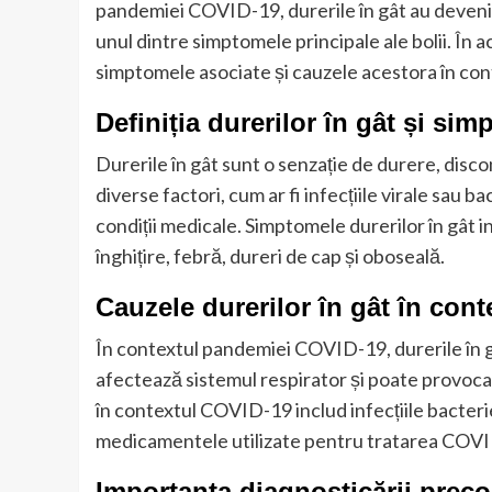
pandemiei COVID-19, durerile în gât au deveni
unul dintre simptomele principale ale bolii. În ac
simptomele asociate și cauzele acestora în c
Definiția durerilor în gât și si
Durerile în gât sunt o senzație de durere, disco
diverse factori, cum ar fi infecțiile virale sau ba
condiții medicale. Simptomele durerilor în gât in
înghițire, febră, dureri de cap și oboseală.
Cauzele durerilor în gât în co
În contextul pandemiei COVID-19, durerile în g
afectează sistemul respirator și poate provoca in
în contextul COVID-19 includ infecțiile bacterie
medicamentele utilizate pentru tratarea COV
Importanța diagnosticării preco