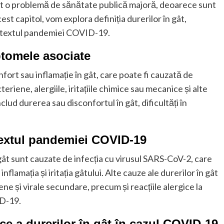
t o problemă de sănătate publică majoră, deoarece sunt
est capitol, vom explora definiția durerilor în gât,
ontextul pandemiei COVID-19.
mptomele asociate
nfort sau inflamație în gât, care poate fi cauzată de
cteriene, alergiile, iritațiile chimice sau mecanice și alte
clud durerea sau disconfortul în gât, dificultăți în
ntextul pandemiei COVID-19
ât sunt cauzate de infecția cu virusul SARS-CoV-2, care
flamația și iritația gâtului. Alte cauze ale durerilor în gât
ne și virale secundare, precum și reacțiile alergice la
ID-19.
ce a durerilor în gât în cazul COVID-19