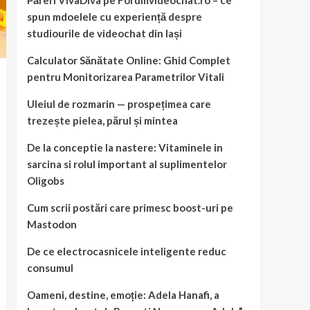
Păreri VivaDiva pe Forumvideochat.ro – ce
spun mdoelele cu experiență despre
studiourile de videochat din Iași
Calculator Sănătate Online: Ghid Complet
pentru Monitorizarea Parametrilor Vitali
Uleiul de rozmarin — prospețimea care
trezește pielea, părul și mintea
De la conceptie la nastere: Vitaminele in
sarcina si rolul important al suplimentelor
Oligobs
Cum scrii postări care primesc boost-uri pe
Mastodon
De ce electrocasnicele inteligente reduc
consumul
Oameni, destine, emoție: Adela Hanafi, a