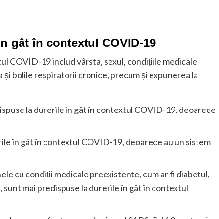
 în gât în contextul COVID-19
xtul COVID-19 includ vârsta, sexul, condițiile medicale
 și bolile respiratorii cronice, precum și expunerea la
dispuse la durerile în gât în contextul COVID-19, deoarece
rile în gât în contextul COVID-19, deoarece au un sistem
ele cu condiții medicale preexistente, cum ar fi diabetul,
, sunt mai predispuse la durerile în gât în contextul