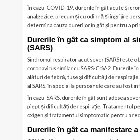
În cazul COVID-19, durerile în gât acute și cro
analgezice, precum și cu odihnă și îngrijire pe
determina cauza durerilor în gât și pentru a pr
Durerile în gât ca simptom al s
(SARS)
Sindromul respirator acut sever (SARS) este o 
coronavirus similar cu SARS-CoV-2. Durerile în
alături de febră, tuse și dificultăți de respiraț
al SARS, în special la persoanele care au fost 
În cazul SARS, durerile în gât sunt adesea severe
piept și dificultăți de respirație. Tratamentul 
oxigen și tratamentul simptomatic pentru a red
Durerile în gât ca manifestare a 