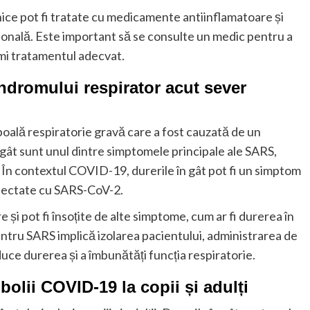
nice pot fi tratate cu medicamente antiinflamatoare și
rsonală. Este important să se consulte un medic pentru a
imi tratamentul adecvat.
indromului respirator acut sever
boală respiratorie gravă care a fost cauzată de un
 gât sunt unul dintre simptomele principale ale SARS,
ie. În contextul COVID-19, durerile în gât pot fi un simptom
infectate cu SARS-CoV-2.
 și pot fi însoțite de alte simptome, cum ar fi durerea în
pentru SARS implică izolarea pacientului, administrarea de
uce durerea și a îmbunătăți funcția respiratorie.
bolii COVID-19 la copii și adulți