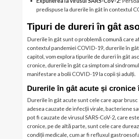
Expunerea la virusul SARS-CoV-2
: Persoa
predispuse la durerile în gât în contextul 
Tipuri de dureri în gât a
Durerile în gât sunt o problemă comună care a
contextul pandemiei COVID-19, durerile în gât 
capitol, vom explora tipurile de dureri în gât as
cronice, durerile în gât ca simptom al sindromul
manifestare a bolii COVID-19 la copii și adulți.
Durerile în gât acute și cronic
Durerile în gât acute sunt cele care apar brus
adesea cauzate de infecții virale, bacteriene s
pot fi cauzate de virusul SARS-CoV-2, care est
cronice, pe de altă parte, sunt cele care durea
condiții medicale, cum ar fi refluxul gastroesof