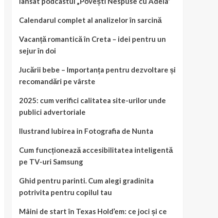
lansat podcastul „Povești Nespuse cu Adela”
Calendarul complet al analizelor în sarcină
Vacanță romantică în Creta – idei pentru un
sejur în doi
Jucării bebe – Importanța pentru dezvoltare și
recomandări pe vârste
2025: cum verifici calitatea site-urilor unde
publici advertoriale
Ilustrand Iubirea in Fotografia de Nunta
Cum funcționează accesibilitatea inteligentă
pe TV-uri Samsung
Ghid pentru parinti. Cum alegi gradinita
potrivita pentru copilul tau
Mâini de start în Texas Hold’em: ce joci și ce