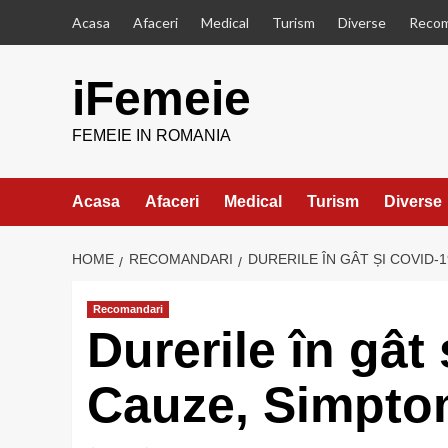
Skip
Acasa
Afaceri
Medical
Turism
Diverse
Recom
to
content
iFemeie
FEMEIE IN ROMANIA
Acasa
Afaceri
Medical
Turism
Diverse
HOME
RECOMANDARI
DURERILE ÎN GÂT ȘI COVID-
Recomandari
Durerile în gât
Cauze, Simptom