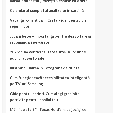
lansat podcastul „Povești Nespuse cu Adela”
Calendarul complet al analizelor în sarcină
Vacanță romantică în Creta – idei pentru un
sejur în doi
Jucării bebe – Importanța pentru dezvoltare și
recomandări pe vârste
2025: cum verifici calitatea site-urilor unde
publici advertoriale
Ilustrand Iubirea in Fotografia de Nunta
Cum funcționează accesibilitatea inteligentă
pe TV-uri Samsung
Ghid pentru parinti. Cum alegi gradinita
potrivita pentru copilul tau
Mâini de start în Texas Hold’em: ce joci și ce