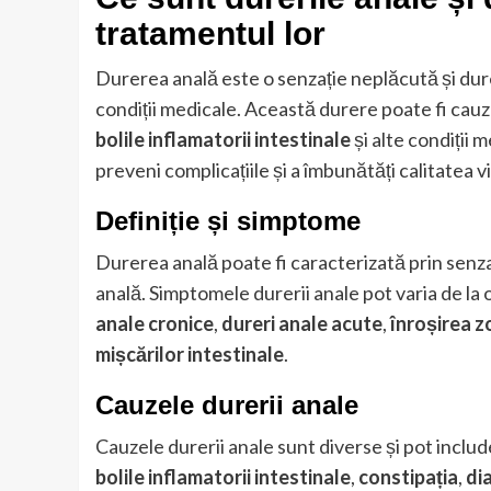
tratamentul lor
Durerea anală este o senzație neplăcută și dur
condiții medicale. Această durere poate fi cau
bolile inflamatorii intestinale
și alte condiții 
preveni complicațiile și a îmbunătăți calitatea vie
Definiție și simptome
Durerea anală poate fi caracterizată prin senza
anală. Simptomele durerii anale pot varia de la 
anale cronice
,
dureri anale acute
,
înroșirea z
mișcărilor intestinale
.
Cauzele durerii anale
Cauzele durerii anale sunt diverse și pot inclu
bolile inflamatorii intestinale
,
constipația
,
di