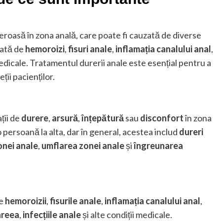
eroasă în zona anală, care poate fi cauzată de diverse
zată de
hemoroizi
,
fisuri anale
,
inflamația canalului anal
,
medicale. Tratamentul durerii anale este esențial pentru a
ții pacienților.
ții de
durere
,
arsură
,
înțepătură
sau
disconfort
în zona
o persoană la alta, dar în general, acestea includ
dureri
onei anale
,
umflarea zonei anale
și
îngreunarea
de
hemoroizii
,
fisurile anale
,
inflamația canalului anal
,
areea
,
infecțiile anale
și alte condiții medicale.