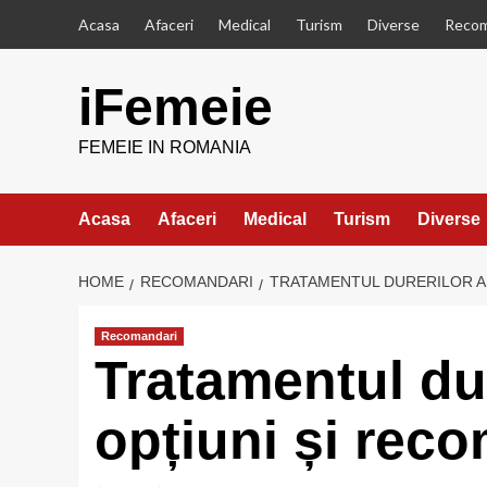
Skip
Acasa
Afaceri
Medical
Turism
Diverse
Recom
to
content
iFemeie
FEMEIE IN ROMANIA
Acasa
Afaceri
Medical
Turism
Diverse
HOME
RECOMANDARI
TRATAMENTUL DURERILOR AN
Recomandari
Tratamentul dur
opțiuni și rec