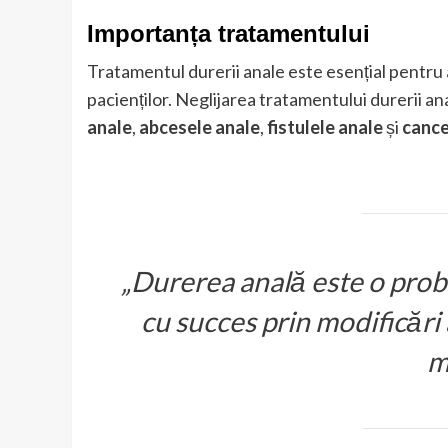
Importanța tratamentului
Tratamentul durerii anale este esențial pentru a 
pacienților. Neglijarea tratamentului durerii a
anale
,
abcesele anale
,
fistulele anale
și
cance
„Durerea anală este o prob
cu succes prin modificări 
m