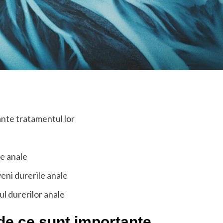
ante tratamentul lor
e anale
veni durerile anale
l durerilor anale
 de ce sunt importante