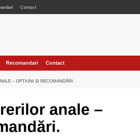
andari
Contact
Recomandari
Contact
ALE – OPȚIUNI ȘI RECOMANDĂRI.
erilor anale –
omandări.