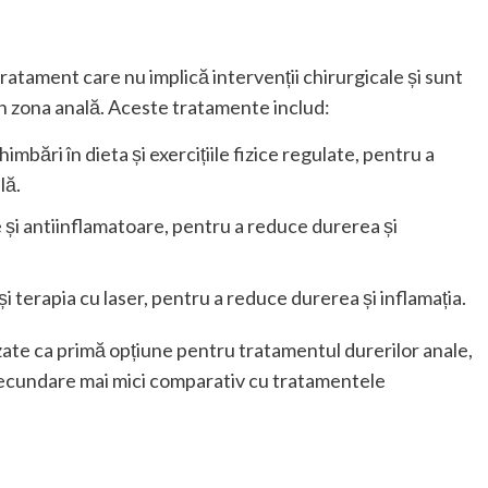
tament care nu implică intervenții chirurgicale și sunt
 în zona anală. Aceste tratamente includ:
chimbări în dieta și exercițiile fizice regulate, pentru a
lă.
e și antiinflamatoare, pentru a reduce durerea și
și terapia cu laser, pentru a reduce durerea și inflamația.
ate ca primă opțiune pentru tratamentul durerilor anale,
 secundare mai mici comparativ cu tratamentele