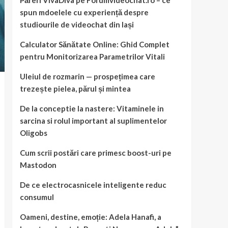
Păreri VivaDiva pe Forumvideochat.ro – ce
spun mdoelele cu experiență despre
studiourile de videochat din Iași
Calculator Sănătate Online: Ghid Complet
pentru Monitorizarea Parametrilor Vitali
Uleiul de rozmarin — prospețimea care
trezește pielea, părul și mintea
De la conceptie la nastere: Vitaminele in
sarcina si rolul important al suplimentelor
Oligobs
Cum scrii postări care primesc boost-uri pe
Mastodon
De ce electrocasnicele inteligente reduc
consumul
Oameni, destine, emoție: Adela Hanafi, a