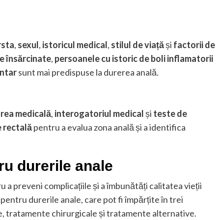
rsta
,
sexul
,
istoricul medical
,
stilul de viață
și
factorii de
e însărcinate
,
persoanele cu istoric de boli inflamatorii
entar
sunt mai predispuse la durerea anală.
rea medicală
,
interogatoriul medical
și
teste de
 rectală
pentru a evalua zona anală și a identifica
ru durerile anale
a preveni complicațiile și a îmbunătăți calitatea vieții
pentru durerile anale, care pot fi împărțite în trei
, tratamente chirurgicale și tratamente alternative.