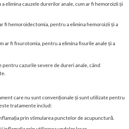
a elimina cauzele durerilor anale, cum ar fi hemoroizii și
ar fi hemoroidectomia, pentru a elimina hemoroizii și a
um ar fi fisurotomia, pentru a elimina fisurile anale și a
e pentru cazurile severe de dureri anale, când
te.
ment care nu sunt convenționale și sunt utilizate pentru
ceste tratamente includ:
inflamația prin stimularea punctelor de acupunctură.
 inflamația prin utilizarea undelor laser.