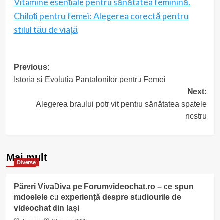
Vitamine esențiale pentru sănătatea feminină.
Chiloți pentru femei: Alegerea corectă pentru
stilul tău de viață
Post
Previous:
Istoria și Evoluția Pantalonilor pentru Femei
navigation
Next:
Alegerea braului potrivit pentru sănătatea spatele
nostru
Mai mult
Diverse
Păreri VivaDiva pe Forumvideochat.ro – ce spun
mdoelele cu experiență despre studiourile de
videochat din Iași