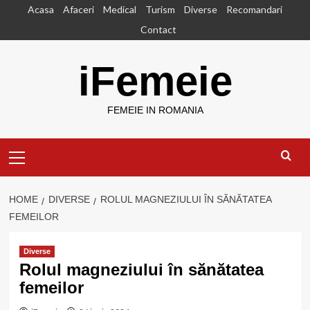
Skip
Acasa
Afaceri
Medical
Turism
Diverse
Recomandari
to
Contact
content
iFemeie
FEMEIE IN ROMANIA
Primary
Menu
HOME
DIVERSE
ROLUL MAGNEZIULUI ÎN SĂNĂTATEA
FEMEILOR
Diverse
Rolul magneziului în sănătatea
femeilor