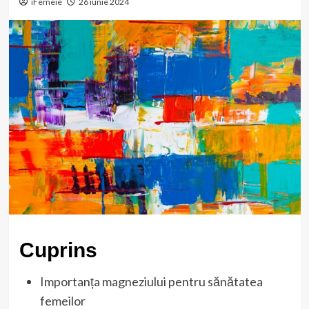
iFemeie
26 iunie 2024
Cuprins
Importanța magneziului pentru sănătatea
femeilor