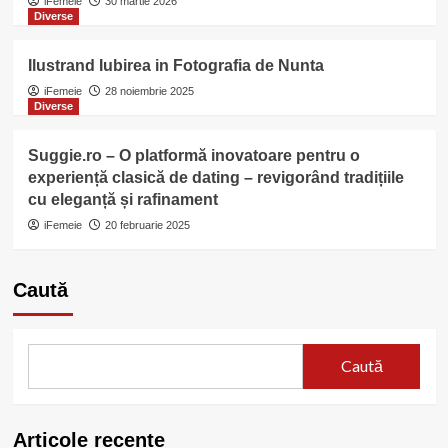
iFemeie
30 martie 2026
Diverse
Ilustrand Iubirea in Fotografia de Nunta
iFemeie
28 noiembrie 2025
Diverse
Suggie.ro – O platformă inovatoare pentru o
experiență clasică de dating – revigorând tradițiile
cu eleganță și rafinament
iFemeie
20 februarie 2025
Caută
Caută
Articole recente