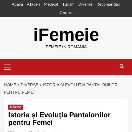
Skip
Acasa
Afaceri
Medical
Turism
Diverse
Recomandari
to
Contact
content
iFemeie
FEMEIE IN ROMANIA
Primary
Menu
HOME
DIVERSE
ISTORIA ȘI EVOLUȚIA PANTALONILOR
PENTRU FEMEI
Diverse
Istoria și Evoluția Pantalonilor
pentru Femei