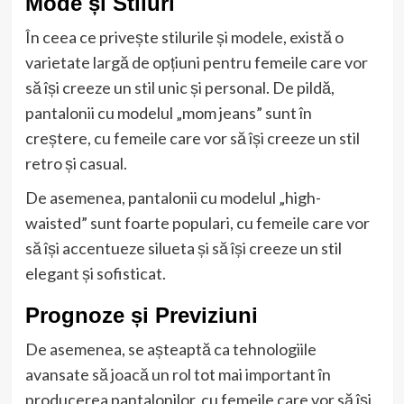
Mode și Stiluri
În ceea ce privește stilurile și modele, există o
varietate largă de opțiuni pentru femeile care vor
să își creeze un stil unic și personal. De pildă,
pantalonii cu modelul „mom jeans” sunt în
creștere, cu femeile care vor să își creeze un stil
retro și casual.
De asemenea, pantalonii cu modelul „high-
waisted” sunt foarte populari, cu femeile care vor
să își accentueze silueta și să își creeze un stil
elegant și sofisticat.
Prognoze și Previziuni
De asemenea, se așteaptă ca tehnologiile
avansate să joacă un rol tot mai important în
producerea pantalonilor, cu femeile care vor să își