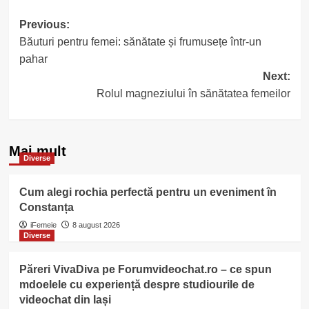
Post
Previous:
Băuturi pentru femei: sănătate și frumusețe într-un
navigation
pahar
Next:
Rolul magneziului în sănătatea femeilor
Mai mult
Diverse
Cum alegi rochia perfectă pentru un eveniment în
Constanța
iFemeie
8 august 2026
Diverse
Păreri VivaDiva pe Forumvideochat.ro – ce spun
mdoelele cu experiență despre studiourile de
videochat din Iași