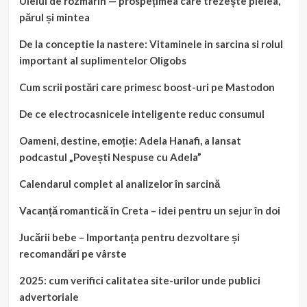
Uleiul de rozmarin — prospețimea care trezește pielea,
părul și mintea
De la conceptie la nastere: Vitaminele in sarcina si rolul
important al suplimentelor Oligobs
Cum scrii postări care primesc boost-uri pe Mastodon
De ce electrocasnicele inteligente reduc consumul
Oameni, destine, emoție: Adela Hanafi, a lansat
podcastul „Povești Nespuse cu Adela”
Calendarul complet al analizelor în sarcină
Vacanță romantică în Creta – idei pentru un sejur în doi
Jucării bebe – Importanța pentru dezvoltare și
recomandări pe vârste
2025: cum verifici calitatea site-urilor unde publici
advertoriale